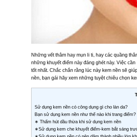
Những vết thâm hay mụn li ti, hay các quầng thâm
những khuyết điểm này đáng ghét này. Việc cần l
tốt nhất. Chắc chắn rằng lúc này kem nền sẽ giú
nền, bạn gái hãy xem những tuyệt chiêu chọn k
Sử dụng kem nền có công dụng gì cho làn da?
Bạn sử dụng kem nền như thế nào khi trang điểm?
∗ Thấm hút dầu thừa khi sử dụng kem nền
∗Sử dụng kem che khuyết điểm-kem bắt sáng trướ
∗Sử dụng kem nền có nên dặm thành nhiều lớp k