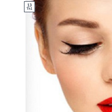
13
Th1