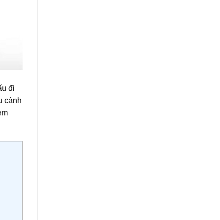
ấu đi
u cánh
kem