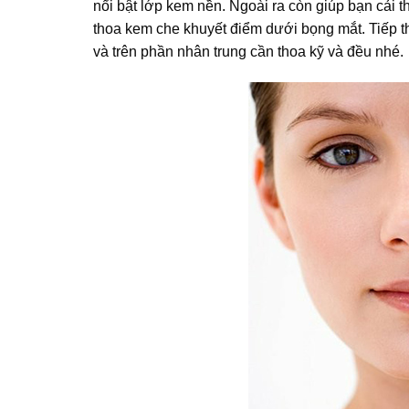
nổi bật lớp kem nền. Ngoài ra còn giúp bạn cải t
thoa kem che khuyết điểm dưới bọng mắt. Tiếp t
và trên phần nhân trung cần thoa kỹ và đều nhé.