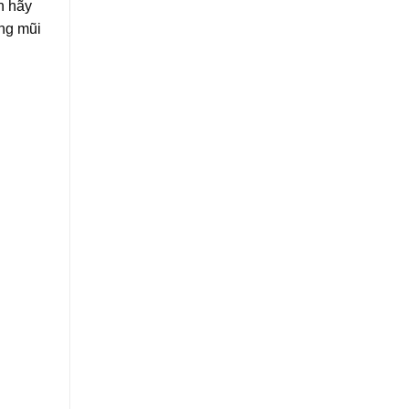
n hãy
ống mũi