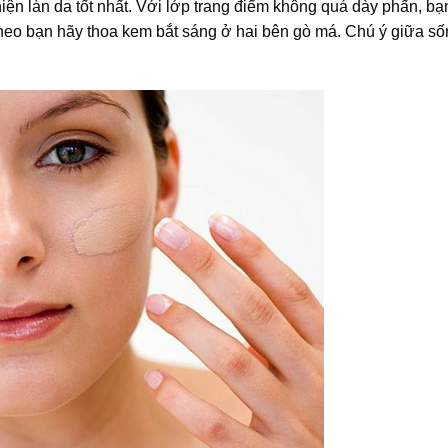
hiện làn da tốt nhất. Với lớp trang điểm không quá dày phấn, bạ
heo bạn hãy thoa kem bắt sáng ở hai bên gò má. Chú ý giữa s