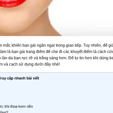
 mắt, khiến bạn gái ngần ngại trong giao tiếp. Tuy nhiên, để gi
àm là bạn gái trang điểm để che đi các khuyết điểm là cách cứ
p làn da bạn rực rỡ và trắng sáng hơn. Để tự tin hơn khi dùng 
em và cach sử dụng dưới đây nhé!
Truy cập nhanh bài viết
c khi thoa kem nền
hông?