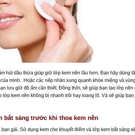
hấm hút dầu thừa giúp giữ lớp kem nền lâu hơn. Bạn hãy dùng t
a của mình. Hoặc các nếp nhăn xung quanh khóe miệng và vùn
n lưu giữ độ ẩm cần thiết. Đồng thời, sẽ giúp bạn tạo lớp nền
 lớp kem nền không bị nhanh trôi hay loang lổ. Và sẽ giúp bạn 
 bắt sáng trước khi thoa kem nền
 bạn gái. Sử dụng kem che khuyết điểm và lớp kem bắt sáng s