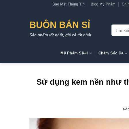
Bỏ
Bảo Mật Thông Tin
Blog Mỹ Phẩm
Chí
qua
nội
BUÔN BÁN SỈ
dung
Tìm
kiếm:
Sản phẩm tốt nhất, giá cả tốt nhất
Mỹ Phẩm SK-II
Chăm Sóc Da
Sử dụng kem nền như th
ĐĂ