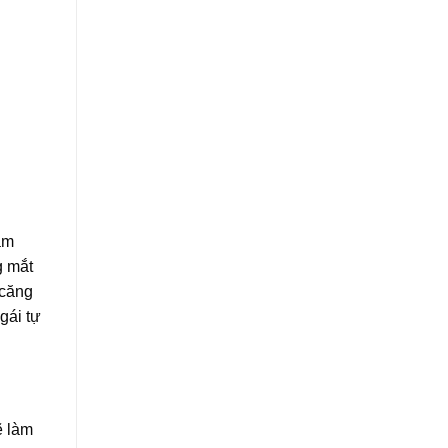
ăm
g mắt
 căng
gái tự
ẽ làm