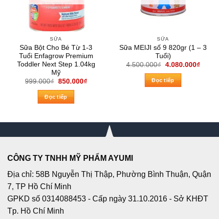
SỮA
SỮA
Sữa Bột Cho Bé Từ 1-3
Sữa MEIJI số 9 820gr (1 – 3
Tuổi Enfagrow Premium
Tuổi)
Toddler Next Step 1.04kg
Giá
Giá
4.500.000
₫
4.080.000
₫
gốc
hiện
Mỹ
là:
tại
Đọc tiếp
Giá
Giá
999.000
₫
850.000
₫
4.500.000₫.
là:
gốc
hiện
4.080
là:
tại
Đọc tiếp
999.000₫.
là:
850.000₫.
CÔNG TY TNHH MỸ PHẨM AYUMI
Địa chỉ: 58B Nguyễn Thị Thập, Phường Bình Thuận, Quận
7, TP Hồ Chí Minh
GPKD số 0314088453 - Cấp ngày 31.10.2016 - Sở KHĐT
Tp. Hồ Chí Minh