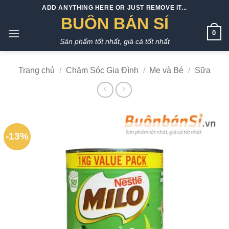
Bỏ
ADD ANYTHING HERE OR JUST REMOVE IT...
qua
BUÔN BÁN SỈ
nội
0
Sản phẩm tốt nhất, giá cả tốt nhất
dung
Trang chủ
/
Chăm Sóc Gia Đình
/
Mẹ và Bé
/
Sữa
-13%