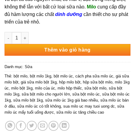
490.000₫.
là:
không thể lẫn với bất cứ loại sữa nào.
Milo
cung cấp đầy
425.000₫.
đủ hàm lượng các chất
dinh dưỡng
cần thiết cho sự phát
triển của trẻ nhỏ.
Sữa Bột Milo Nestlé Value Pack 1kg Úc số lượng
Thêm vào giỏ hàng
Danh mục:
Sữa
Thẻ:
bột milo
,
bột milo 1kg
,
bột milo úc
,
cách pha sữa milo úc
,
giá sữa
milo bột
,
giá sữa milo bột 1kg
,
hộp milo bột
,
hộp sữa bột milo
,
milo 1kg
úc
,
milo bột 1kg
,
milo của úc
,
milo hộp thiếc
,
sữa bột milo
,
sữa bột
milo 1kg
,
sữa bột milo cho người lớn
,
sữa bột milo úc
,
sữa bột milo úc
1kg
,
sữa milo bột 1kg
,
sữa milo úc 1kg giá bao nhiều
,
sữa milo úc bán
ở đâu
,
sữa milo úc có tốt không
,
sua milo uc may tuoi uong dc
,
sữa
milo úc mấy tuổi uống được
,
sữa milo úc tăng chiều cao