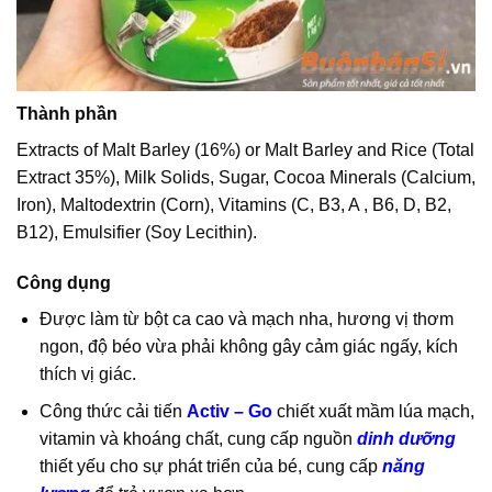
Thành phần
Extracts of Malt Barley (16%) or Malt Barley and Rice (Total
Extract 35%), Milk Solids, Sugar, Cocoa Minerals (Calcium,
Iron), Maltodextrin (Corn), Vitamins (C, B3, A , B6, D, B2,
B12), Emulsifier (Soy Lecithin).
Công dụng
Được làm từ bột ca cao và mạch nha, hương vị thơm
ngon, độ béo vừa phải không gây cảm giác ngấy, kích
thích vị giác.
Công thức cải tiến
Act
iv
– Go
chiết xuất mầm lúa mạch,
vitamin và khoáng chất, cung cấp nguồn
dinh dưỡng
thiết yếu cho sự phát triển của bé, cung cấp
năng