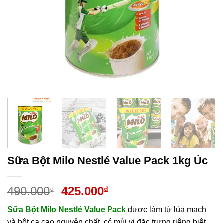
Sữa Bột Milo Nestlé Value Pack 1kg Úc
Giá
Giá
490.000
425.000
₫
₫
gốc
hiện
Sữa Bột Milo Nestlé Value Pack
được làm từ lúa mạch
là:
tại
và bột ca cao nguyên chất, có mùi vị đặc trưng riêng biệt,