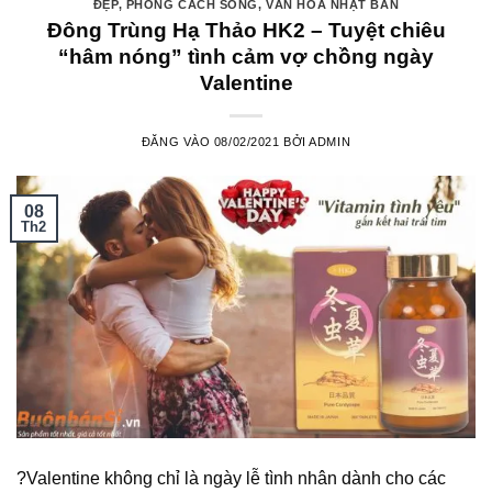
ĐẸP
,
PHONG CÁCH SỐNG
,
VĂN HÓA NHẬT BẢN
Đông Trùng Hạ Thảo HK2 – Tuyệt chiêu
“hâm nóng” tình cảm vợ chồng ngày
Valentine
ĐĂNG VÀO
08/02/2021
BỞI
ADMIN
08
Th2
?Valentine không chỉ là ngày lễ tình nhân dành cho các