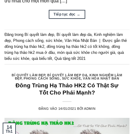
ưu nhất cho một món quà […]
Tiếp tục đọc
→
Đăng trong
Bí quyết làm đẹp
,
Bí quyết làm đẹp da
,
Kinh nghiệm làm
đẹp
,
Phong cách sống
,
sức khỏe
,
Văn Hóa Nhật Bản
|
Được gắn thẻ
đông trùng hạ thảo hk2
,
đông trùng hạ thảo hk2 có tốt không
,
đông
trùng hạ thảo hk2 mua ở đâu
,
món quà sức khỏe cho người già
,
quà
biếu sức khỏe
,
quà biếu tết
,
Quà tặng tết 2021
BÍ QUYẾT LÀM ĐẸP
,
BÍ QUYẾT LÀM ĐẸP DA
,
KINH NGHIỆM LÀM
ĐẸP
,
PHONG CÁCH SỐNG
,
SỨC KHỎE
,
VĂN HÓA NHẬT BẢN
Đông Trùng Hạ Thảo HK2 Có Thật Sự
Tốt Cho Phái Mạnh?
ĐĂNG VÀO
14/01/2021
BỞI
ADMIN
14
Th1