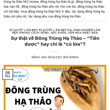
trùng hạ thảo hk2 review
,
đông trùng hạ thảo là gì
,
đông trùng hạ thảo
loại nào tốt
,
đông trùng hạ thảo phụ nữ cho con bú
,
đông trùng hạ thảo
với bà bầu
,
mua đông trùng hạ thảo hk2 ở đâu
,
tác dụng đông trùng hạ
thảo với phụ nữ
,
tác dụng phụ của đông trùng hạ thảo
BÍ QUYẾT LÀM ĐẸP
,
BÍ QUYẾT LÀM ĐẸP DA
,
KINH NGHIỆM LÀM
ĐẸP
,
PHONG CÁCH SỐNG
,
SỨC KHỎE
,
VĂN HÓA NHẬT BẢN
Sự thật về Đông Trùng Hạ Thảo – “Tiên
dược” hay chỉ là “cú lừa”?
ĐĂNG VÀO
09/01/2021
BỞI
ADMIN
09
Th1