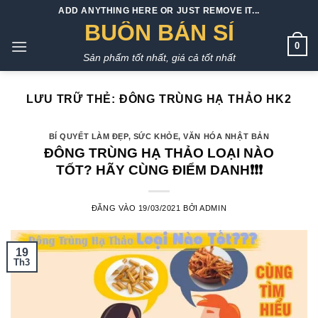
Bỏ
ADD ANYTHING HERE OR JUST REMOVE IT...
qua
BUÔN BÁN SỈ
nội
0
Sản phẩm tốt nhất, giá cả tốt nhất
dung
LƯU TRỮ THẺ:
ĐÔNG TRÙNG HẠ THẢO HK2
BÍ QUYẾT LÀM ĐẸP
,
SỨC KHỎE
,
VĂN HÓA NHẬT BẢN
ĐÔNG TRÙNG HẠ THẢO LOẠI NÀO
TỐT? HÃY CÙNG ĐIỂM DANH❗❗❗
ĐĂNG VÀO
19/03/2021
BỞI
ADMIN
19
Th3