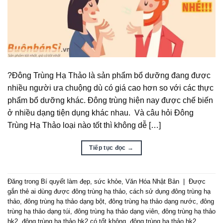
?Đông Trùng Hạ Thảo là sản phẩm bổ dưỡng đang được
nhiều người ưa chuộng dù có giá cao hơn so với các thực
phẩm bổ dưỡng khác. Đông trùng hiện nay được chế biến
ở nhiều dạng tiện dụng khác nhau. Và câu hỏi Đông
Trùng Hạ Thảo loại nào tốt thì không dễ […]
Tiếp tục đọc
→
Đăng trong
Bí quyết làm đẹp
,
sức khỏe
,
Văn Hóa Nhật Bản
|
Được
gắn thẻ
ai dùng được đông trùng hạ thảo
,
cách sử dụng đông trùng hạ
thảo
,
đông trùng hạ thảo dạng bột
,
đông trùng hạ thảo dạng nước
,
đông
trùng hạ thảo dạng túi
,
đông trùng hạ thảo dạng viên
,
đông trùng hạ thảo
hk2
,
đông trùng hạ thảo hk2 có tốt không
,
đông trùng hạ thảo hk2