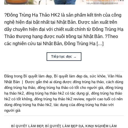
?Đông Trùng Hạ Thảo HK2 là sản phẩm kết tinh của công
nghệ hiện đại bật nhất tại Nhật Bản. Được sản xuất trên
dây chuyền hiện đại với chiết xuất chính từ Đông Trùng Hạ
Thảo thượng hạng được nuôi trồng tại Nhật Bản. ?Theo
các nghiên cứu tại Nhật Bản, Đông Trùng Hạ […]
Tiếp tục đọc
→
Đăng trong
Bí quyết làm đẹp
,
Bí quyết làm đẹp da
,
sức khỏe
,
Văn Hóa
Nhật Bản
|
Được gắn thẻ
ai dùng được đông trùng hạ thảo
,
cách dùng
đông trùng hạ thảo
,
đông trùng hạ thảo có tốt cho người già
,
đông trùng
hạ thảo hk2
,
đông trùng hạ thảo hk2 có tác dụng gì
,
đông trùng hạ thảo
hk2 có tốt không
,
đông trùng hạ thảo hk2 review
,
người cao tuổi có nên
dùng đông trùng hạ thảo hk2
,
tác dụng của đông trùng hạ thảo với
người già
BÍ QUYẾT LÀM ĐẸP
,
BÍ QUYẾT LÀM ĐẸP DA
,
KINH NGHIỆM LÀM