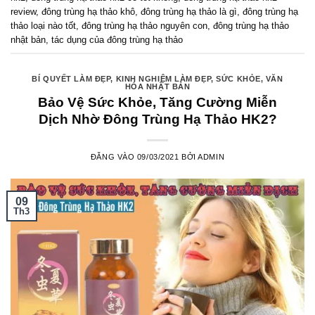
review
,
đông trùng hạ thảo khô
,
đông trùng hạ thảo là gì
,
đông trùng hạ
thảo loại nào tốt
,
đông trùng hạ thảo nguyên con
,
đông trùng hạ thảo
nhật bản
,
tác dụng của đông trùng hạ thảo
BÍ QUYẾT LÀM ĐẸP
,
KINH NGHIỆM LÀM ĐẸP
,
SỨC KHỎE
,
VĂN
HÓA NHẬT BẢN
Bảo Vệ Sức Khỏe, Tăng Cường Miễn
Dịch Nhờ Đông Trùng Hạ Thảo HK2?
ĐĂNG VÀO
09/03/2021
BỞI
ADMIN
09
Th3