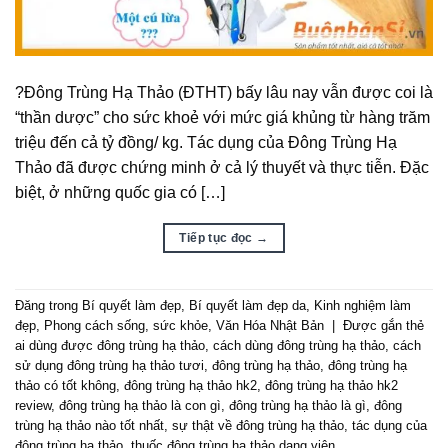
?Đông Trùng Hạ Thảo (ĐTHT) bấy lâu nay vẫn được coi là
“thần dược” cho sức khoẻ với mức giá khủng từ hàng trăm
triệu đến cả tỷ đồng/ kg. Tác dụng của Đông Trùng Hạ
Thảo đã được chứng minh ở cả lý thuyết và thực tiễn. Đặc
biệt, ở những quốc gia có […]
Tiếp tục đọc
→
Đăng trong
Bí quyết làm đẹp
,
Bí quyết làm đẹp da
,
Kinh nghiệm làm
đẹp
,
Phong cách sống
,
sức khỏe
,
Văn Hóa Nhật Bản
|
Được gắn thẻ
ai dùng được đông trùng hạ thảo
,
cách dùng đông trùng hạ thảo
,
cách
sử dụng đông trùng hạ thảo tươi
,
đông trùng hạ thảo
,
đông trùng hạ
thảo có tốt không
,
đông trùng hạ thảo hk2
,
đông trùng hạ thảo hk2
review
,
đông trùng hạ thảo là con gì
,
đông trùng hạ thảo là gì
,
đông
trùng hạ thảo nào tốt nhất
,
sự thật về đông trùng hạ thảo
,
tác dụng của
đông trùng hạ thảo
,
thuốc đông trùng hạ thảo dạng viên