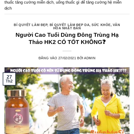
thuốc tăng cường miễn dịch
,
uống thuốc gì để tăng cường hệ miễn
dịch
BÍ QUYẾT LÀM ĐẸP
,
BÍ QUYẾT LÀM ĐẸP DA
,
SỨC KHỎE
,
VĂN
HÓA NHẬT BẢN
Người Cao Tuổi Dùng Đông Trùng Hạ
Thảo HK2 CÓ TỐT KHÔNG❓
ĐĂNG VÀO
27/02/2021
BỞI
ADMIN
27
Th2