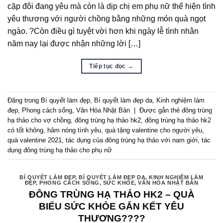
cặp đôi đang yêu mà còn là dịp chị em phụ nữ thể hiện tình
yêu thương với người chồng bằng những món quà ngọt
ngào. ?Còn điều gì tuyệt vời hơn khi ngày lễ tình nhân
năm nay lại được nhận những lời […]
Tiếp tục đọc
→
Đăng trong
Bí quyết làm đẹp
,
Bí quyết làm đẹp da
,
Kinh nghiệm làm
đẹp
,
Phong cách sống
,
Văn Hóa Nhật Bản
|
Được gắn thẻ
đông trùng
hạ thảo cho vợ chồng
,
đông trùng hạ thảo hk2
,
đông trùng hạ thảo hk2
có tốt không
,
hâm nóng tình yêu
,
quà tặng valentine cho người yêu
,
quà valentine 2021
,
tác dụng của đông trùng hạ thảo với nam giới
,
tác
dụng đông trùng hạ thảo cho phụ nữ
BÍ QUYẾT LÀM ĐẸP
,
BÍ QUYẾT LÀM ĐẸP DA
,
KINH NGHIỆM LÀM
ĐẸP
,
PHONG CÁCH SỐNG
,
SỨC KHỎE
,
VĂN HÓA NHẬT BẢN
ĐÔNG TRÙNG HẠ THẢO HK2 – QUÀ
BIẾU SỨC KHỎE GẮN KẾT YÊU
THƯƠNG?‍?‍?‍?