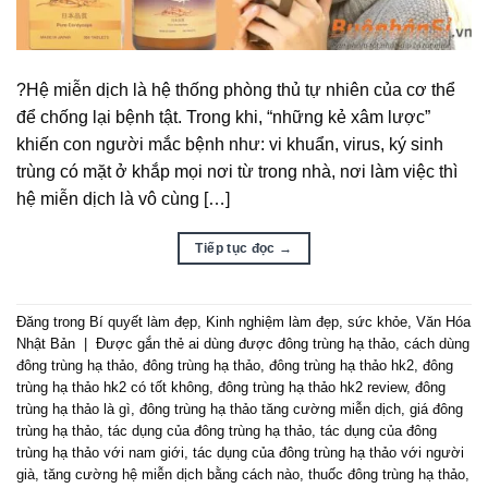
?Hệ miễn dịch là hệ thống phòng thủ tự nhiên của cơ thể
để chống lại bệnh tật. Trong khi, “những kẻ xâm lược”
khiến con người mắc bệnh như: vi khuẩn, virus, ký sinh
trùng có mặt ở khắp mọi nơi từ trong nhà, nơi làm việc thì
hệ miễn dịch là vô cùng […]
Tiếp tục đọc
→
Đăng trong
Bí quyết làm đẹp
,
Kinh nghiệm làm đẹp
,
sức khỏe
,
Văn Hóa
Nhật Bản
|
Được gắn thẻ
ai dùng được đông trùng hạ thảo
,
cách dùng
đông trùng hạ thảo
,
đông trùng hạ thảo
,
đông trùng hạ thảo hk2
,
đông
trùng hạ thảo hk2 có tốt không
,
đông trùng hạ thảo hk2 review
,
đông
trùng hạ thảo là gì
,
đông trùng hạ thảo tăng cường miễn dịch
,
giá đông
trùng hạ thảo
,
tác dụng của đông trùng hạ thảo
,
tác dụng của đông
trùng hạ thảo với nam giới
,
tác dụng của đông trùng hạ thảo với người
già
,
tăng cường hệ miễn dịch bằng cách nào
,
thuốc đông trùng hạ thảo
,