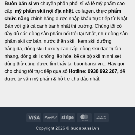
Buôn bán sỉ vn
chuyên phân phối sỉ và lẻ mỹ phẩm cao
cấp,
mỹ phẩm skii nội địa nhật
, collagen,
thực phẩm
chức năng
chính hãng được nhập khẩu trực tiếp từ Nhật
Bản với giá cả cạnh tranh nhất thị trường. Chúng tôi có
đầy đủ các dòng sản phẩm nổi trội tại Nhật, như dòng sản
phẩm skii cơ bản, nước thần skii, kem skii dưỡng
trắng da, dòng skii Luxury cao cấp, dòng skii đặc trị tàn
nhang, dòng skii chống lão hóa, kể cả bộ skii minni set
dùng thử cũng được tìm thấy tại buonbansi.vn... Hãy gọi
cho chúng tôi trực tiếp qua số
Hotline: 0938 992 267,
để
được tư vấn mỹ phẩm & hỗ trợ chu đáo nhất.
Visa
PayPal
Stripe
MasterCard
Cash
On
Copyright 2026 ©
buonbansi.vn
Delivery