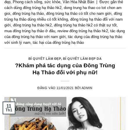
đẹp
,
Phong cách sống
,
sức khỏe
,
Văn Hóa Nhật Bản
|
Được gắn thẻ
cách dùng đông trùng hạ thảo hk2
,
dong trung ha thao co tot chon am
gioi
,
đông trùng hạ thảo
,
đông trùng hạ thảo có tốt cho nam giới
,
đông
trùng hạ thảo dùng nhiều có tốt không
,
đông trùng hạ thảo đối với nam
giới
,
đông trùng hạ thảo hk2
,
đông trùng hạ thảo hk2 có thật sự tốt
,
mua đông trùng hạ thảo ở đâu
,
review đông trùng hạ thảo hk2
,
tác dụng
của đông trùng hạ thảo với nam giới
,
tác dụng của đông trùng hạ thảo
với sinh lý nam
,
tác hại của đông trùng hạ thảo
BÍ QUYẾT LÀM ĐẸP
,
BÍ QUYẾT LÀM ĐẸP DA
?Khám phá tác dụng của Đông Trùng
Hạ Thảo đối với phụ nữ!
ĐĂNG VÀO
11/01/2021
BỞI
ADMIN
11
Th1