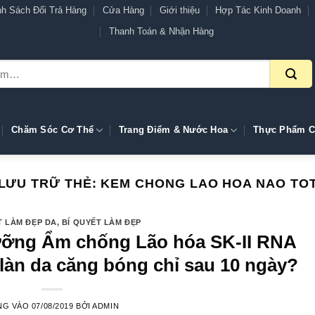
nh Sách Đổi Trả Hàng
Cửa Hàng
Giới thiệu
Hợp Tác Kinh Doanh
Thanh Toán & Nhận Hàng
Chăm Sóc Cơ Thể
Trang Điểm & Nước Hoa
Thực Phẩm C
LƯU TRỮ THẺ:
KEM CHONG LAO HOA NAO TO
T LÀM ĐẸP DA
,
BÍ QUYẾT LÀM ĐẸP
ỡng Ẩm chống Lão hóa SK-II RNA
làn da căng bóng chỉ sau 10 ngày?
NG VÀO
07/08/2019
BỞI
ADMIN