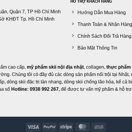
HỖ TRỢ KHÁCH HÀNG
uận, Quận 7, TP Hồ Chí Minh
Hướng Dẫn Mua Hàng
Sở KHĐT Tp. Hồ Chí Minh
Thanh Toán & Nhận Hàn
Chính Sách Đổi Trả Hàng
Bảo Mật Thông Tin
hẩm cao cấp,
mỹ phẩm skii nội địa nhật
, collagen,
thực phẩm
trường. Chúng tôi có đầy đủ các dòng sản phẩm nổi trội tại Nhật
, dòng skii đặc trị tàn nhang, dòng skii chống lão hóa, kể cả b
qua số
Hotline: 0938 992 267,
để được tư vấn mỹ phẩm & hỗ trợ 
Visa
PayPal
Stripe
MasterCard
Cash