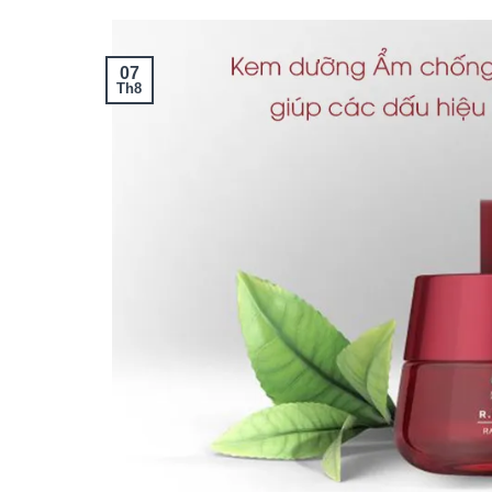
07
Th8