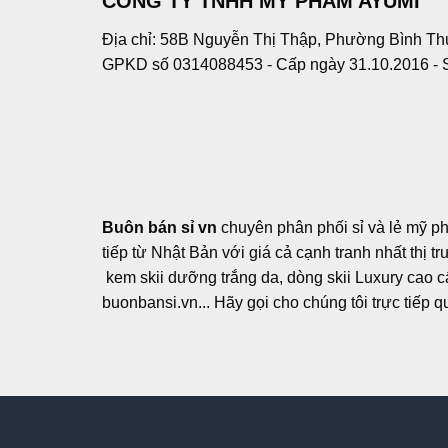
CÔNG TY TNHH MỸ PHẨM AYUMI
Địa chỉ: 58B Nguyễn Thị Thập, Phường Bình Th
GPKD số 0314088453 - Cấp ngày 31.10.2016 - 
Buôn bán sỉ vn
chuyên phân phối sỉ và lẻ mỹ p
tiếp từ Nhật Bản với giá cả cạnh tranh nhất thị 
kem skii dưỡng trắng da, dòng skii Luxury cao cấp
buonbansi.vn... Hãy gọi cho chúng tôi trực tiếp 