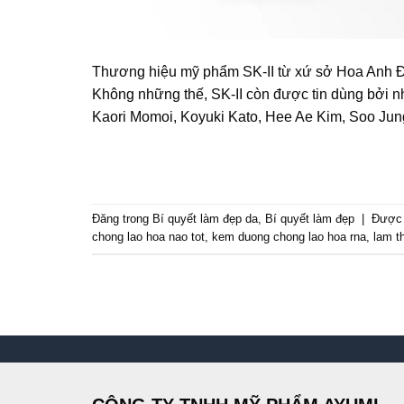
Thương hiệu mỹ phẩm SK-II từ xứ sở Hoa Anh Đào 
Không những thế, SK-II còn được tin dùng bởi nh
Kaori Momoi, Koyuki Kato, Hee Ae Kim, Soo Jun
Đăng trong
Bí quyết làm đẹp da
,
Bí quyết làm đẹp
|
Được 
chong lao hoa nao tot
,
kem duong chong lao hoa rna
,
lam t