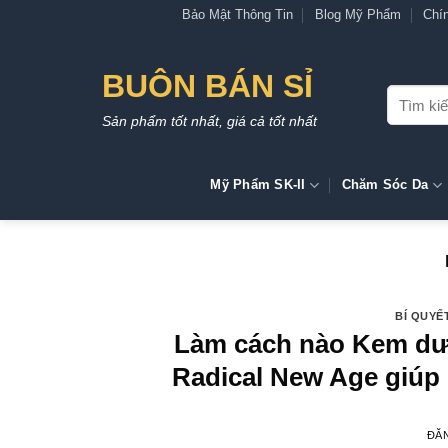
Bỏ
Bảo Mật Thông Tin
Blog Mỹ Phẩm
Chí
qua
nội
BUÔN BÁN SỈ
dung
Tìm
kiếm:
Sản phẩm tốt nhất, giá cả tốt nhất
Mỹ Phẩm SK-II
Chăm Sóc Da
BÍ QUYẾ
Làm cách nào Kem dư
Radical New Age giúp 
ĐĂ