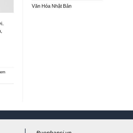
Văn Hóa Nhật Bản
i.
,
kem
Buonbansi.vn