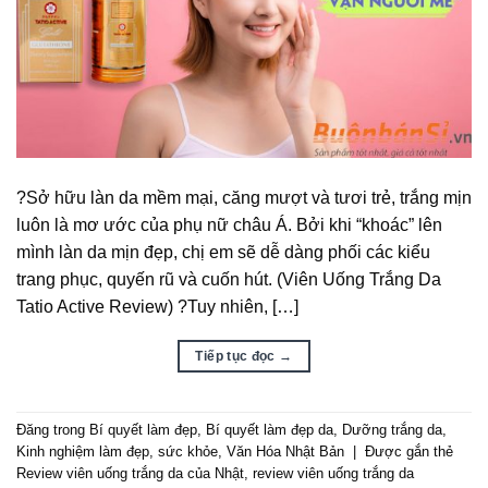
?Sở hữu làn da mềm mại, căng mượt và tươi trẻ, trắng mịn
luôn là mơ ước của phụ nữ châu Á. Bởi khi “khoác” lên
mình làn da mịn đẹp, chị em sẽ dễ dàng phối các kiểu
trang phục, quyến rũ và cuốn hút. (Viên Uống Trắng Da
Tatio Active Review) ?Tuy nhiên, […]
Tiếp tục đọc
→
Đăng trong
Bí quyết làm đẹp
,
Bí quyết làm đẹp da
,
Dưỡng trắng da
,
Kinh nghiệm làm đẹp
,
sức khỏe
,
Văn Hóa Nhật Bản
|
Được gắn thẻ
Review viên uống trắng da của Nhật
,
review viên uống trắng da