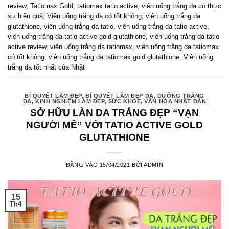
review
,
Tatiomax Gold
,
tatiomax tatio active
,
viên uống trắng da có thực
sự hiệu quả
,
Viên uống trắng da có tốt không
,
viên uống trắng da
glutathione
,
viên uống trắng da tatio
,
viên uống trắng da tatio active
,
viên uống trắng da tatio active gold glutathione
,
viên uống trắng da tatio
active review
,
viên uống trắng da tatiomax
,
viên uống trắng da tatiomax
có tốt không
,
viên uống trắng da tatiomax gold glutathione
,
Viên uống
trắng da tốt nhất của Nhật
BÍ QUYẾT LÀM ĐẸP
,
BÍ QUYẾT LÀM ĐẸP DA
,
DƯỠNG TRẮNG
DA
,
KINH NGHIỆM LÀM ĐẸP
,
SỨC KHỎE
,
VĂN HÓA NHẬT BẢN
SỞ HỮU LÀN DA TRẮNG ĐẸP “VẠN
NGƯỜI MÊ” VỚI TATIO ACTIVE GOLD
GLUTATHIONE
ĐĂNG VÀO
15/04/2021
BỞI
ADMIN
15
Th4