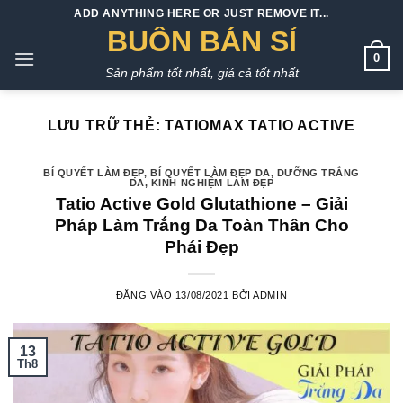
Bỏ
ADD ANYTHING HERE OR JUST REMOVE IT...
qua
BUÔN BÁN SỈ
nội
0
Sản phẩm tốt nhất, giá cả tốt nhất
dung
LƯU TRỮ THẺ:
TATIOMAX TATIO ACTIVE
BÍ QUYẾT LÀM ĐẸP
,
BÍ QUYẾT LÀM ĐẸP DA
,
DƯỠNG TRẮNG
DA
,
KINH NGHIỆM LÀM ĐẸP
Tatio Active Gold Glutathione – Giải
Pháp Làm Trắng Da Toàn Thân Cho
Phái Đẹp
ĐĂNG VÀO
13/08/2021
BỞI
ADMIN
13
Th8