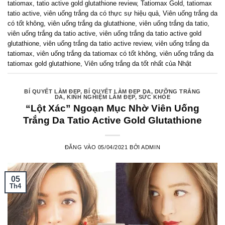
tatiomax
,
tatio active gold glutathione review
,
Tatiomax Gold
,
tatiomax
tatio active
,
viên uống trắng da có thực sự hiệu quả
,
Viên uống trắng da
có tốt không
,
viên uống trắng da glutathione
,
viên uống trắng da tatio
,
viên uống trắng da tatio active
,
viên uống trắng da tatio active gold
glutathione
,
viên uống trắng da tatio active review
,
viên uống trắng da
tatiomax
,
viên uống trắng da tatiomax có tốt không
,
viên uống trắng da
tatiomax gold glutathione
,
Viên uống trắng da tốt nhất của Nhật
BÍ QUYẾT LÀM ĐẸP
,
BÍ QUYẾT LÀM ĐẸP DA
,
DƯỠNG TRẮNG
DA
,
KINH NGHIỆM LÀM ĐẸP
,
SỨC KHỎE
“Lột Xác” Ngoạn Mục Nhờ Viên Uống
Trắng Da Tatio Active Gold Glutathione
ĐĂNG VÀO
05/04/2021
BỞI
ADMIN
05
Th4