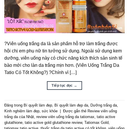
?Viên uống trắng da là sản phẩm hỗ trợ làm trắng được
hội chị em phụ nữ tin tưởng sử dụng. Ngoài sử dụng kem
dưỡng, viên uống này có chức năng kích thích sản sinh tế
bào mới cho làn da trắng mịn hơn. (Viên Uống Trắng Da
Tatio Có Tốt Không?) ?Chính vì […]
Tiếp tục đọc
→
Đăng trong
Bí quyết làm đẹp
,
Bí quyết làm đẹp da
,
Dưỡng trắng da
,
Kinh nghiệm làm đẹp
,
sức khỏe
|
Được gắn thẻ
Review viên uống
trắng da của Nhật
,
review viên uống trắng da tatiomax
,
tatio active
glutathione
,
tatio active gold glutathione review
,
Tatiomax Gold
,
tatiomax tatio active
,
thuốc trắng da tatio active có tốt không
,
viên uống