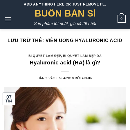
Bỏ
ADD ANYTHING HERE OR JUST REMOVE IT...
qua
BUÔN BÁN SỈ
nội
0
Sản phẩm tốt nhất, giá cả tốt nhất
dung
LƯU TRỮ THẺ:
VIÊN UỐNG HYALURONIC ACID
BÍ QUYẾT LÀM ĐẸP
,
BÍ QUYẾT LÀM ĐẸP DA
Hyaluronic acid (HA) là gì?
ĐĂNG VÀO
07/04/2018
BỞI
ADMIN
07
Th4