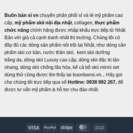
Buôn bán sỉ vn
chuyên phân phối sỉ và lẻ mỹ phẩm cao
cấp,
mỹ phẩm skii nội địa nhật
, collagen,
thực phẩm
chức năng
chính hãng được nhập khẩu trực tiếp từ Nhật
Bản với giá cả cạnh tranh nhất thị trường. Chúng tôi có
đầy đủ các dòng sản phẩm nổi trội tại Nhật, như dòng sản
phẩm skii cơ bản, nước thần skii, kem skii dưỡng
trắng da, dòng skii Luxury cao cấp, dòng skii đặc trị tàn
nhang, dòng skii chống lão hóa, kể cả bộ skii minni set
dùng thử cũng được tìm thấy tại buonbansi.vn... Hãy gọi
cho chúng tôi trực tiếp qua số
Hotline: 0938 992 267,
để
được tư vấn mỹ phẩm & hỗ trợ chu đáo nhất.
Visa
PayPal
Stripe
MasterCard
Cash