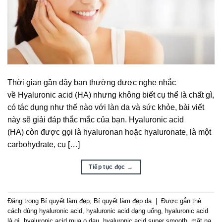
Thời gian gần đây bạn thường được nghe nhắc
về Hyaluronic acid (HA) nhưng không biết cụ thể là chất gì,
có tác dụng như thế nào với làn da và sức khỏe, bài viết
này sẽ giải đáp thắc mắc của bạn. Hyaluronic acid
(HA) còn được gọi là hyaluronan hoặc hyaluronate, là một
carbohydrate, cụ […]
Tiếp tục đọc
→
Đăng trong
Bí quyết làm đẹp
,
Bí quyết làm đẹp da
|
Được gắn thẻ
cách dùng hyaluronic acid
,
hyaluronic acid dạng uống
,
hyaluronic acid
là gì
,
hyaluronic acid mua o dau
,
hyaluronic acid super smooth
,
mặt nạ