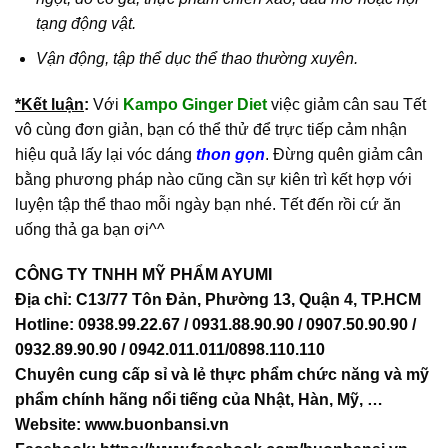
tạng động vật.
Vận động, tập thể dục thể thao thường xuyên.
*Kết luận
:
Với
Kampo Ginger Diet
việc giảm cân sau Tết
vô cùng đơn giản, bạn có thể thử để trực tiếp cảm nhận
hiệu quả lấy lại vóc dáng
thon gọn
. Đừng quên giảm cân
bằng phương pháp nào cũng cần sự kiên trì kết hợp với
luyện tập thể thao mỗi ngày bạn nhé. Tết đến rồi cứ ăn
uống thả ga bạn ơi^^
CÔNG TY TNHH MỸ PHẨM AYUMI
Địa chỉ: C13/77 Tôn Đản, Phường 13, Quận 4, TP.HCM
Hotline: 0938.99.22.67 / 0931.88.90.90 / 0907.50.90.90 /
0932.89.90.90 / 0942.011.011/0898.110.110
Chuyên cung cấp sỉ và lẻ thực phẩm chức năng và mỹ
phẩm chính hãng nổi tiếng của Nhật, Hàn, Mỹ, …
Website:
www.buonbansi.vn