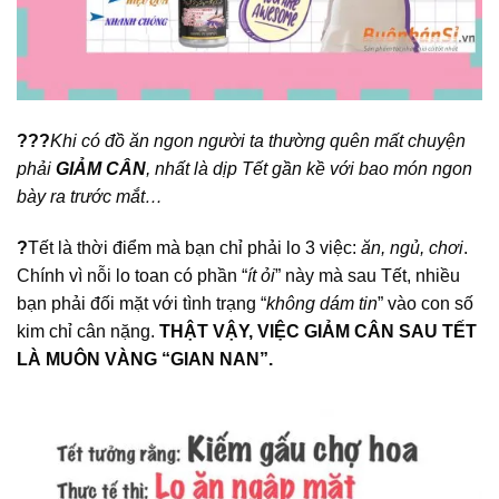
?
?
?
Khi có đồ ăn ngon người ta thường quên mất chuyện
phải
GIẢM CÂN
, nhất là dịp Tết gần kề với bao món ngon
bày ra trước mắt…
?
Tết là thời điểm mà bạn chỉ phải lo 3 việc:
ăn, ngủ, chơi
.
Chính vì nỗi lo toan có phần “
ít ỏi
” này mà sau Tết, nhiều
bạn phải đối mặt với tình trạng “
không dám tin
” vào con số
kim chỉ cân nặng.
THẬT VẬY, VIỆC GIẢM CÂN SAU TẾT
LÀ MUÔN VÀNG “GIAN NAN”.