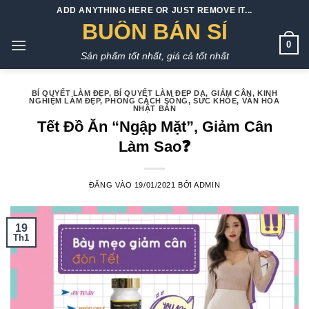
Bỏ
ADD ANYTHING HERE OR JUST REMOVE IT...
qua
BUÔN BÁN SỈ
nội
0
Sản phẩm tốt nhất, giá cả tốt nhất
dung
BÍ QUYẾT LÀM ĐẸP
,
BÍ QUYẾT LÀM ĐẸP DA
,
GIẢM CÂN
,
KINH
NGHIỆM LÀM ĐẸP
,
PHONG CÁCH SỐNG
,
SỨC KHỎE
,
VĂN HÓA
NHẬT BẢN
Tết Đồ Ăn “Ngập Mặt”, Giảm Cân
Làm Sao❓
ĐĂNG VÀO
19/01/2021
BỞI
ADMIN
19
Th1