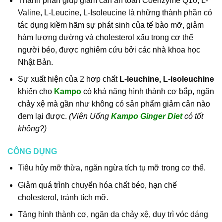
Thành phần giúp giảm cân an toàn Coenzyme Q10, L-
Valine, L-Leucine, L-Isoleucine là những thành phần có
tác dụng kiềm hãm sự phát sinh của tế bào mỡ, giảm
hàm lượng đường và cholesterol xấu trong cơ thể
người béo, được nghiêm cứu bởi các nhà khoa học
Nhật Bản.
Sự xuất hiện của 2 hơp chất
L-leuchine, L-isoleuchine
khiến cho
Kampo
có khả năng hình thành cơ bắp, ngăn
chảy xệ mà gần như không có sản phẩm giảm cân nào
đem lại được.
(Viên Uống
Kampo Ginger Diet
có tốt
không?)
CÔNG DỤNG
Tiêu hủy mỡ thừa, ngăn ngừa tích tụ mỡ trong cơ thể.
Giảm quá trình chuyển hóa chất béo, hạn chế
cholesterol, tránh tích mỡ.
Tăng hình thành cơ, ngăn da chảy xệ, duy trì vóc dáng