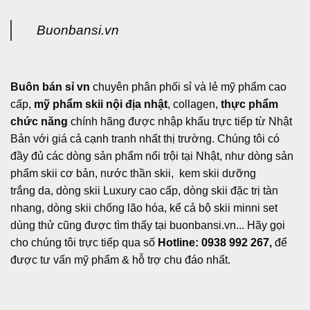
Buonbansi.vn
Buôn bán sỉ vn
chuyên phân phối sỉ và lẻ mỹ phẩm cao
cấp,
mỹ phẩm skii nội địa nhật
, collagen,
thực phẩm
chức năng
chính hãng được nhập khẩu trực tiếp từ Nhật
Bản với giá cả cạnh tranh nhất thị trường. Chúng tôi có
đầy đủ các dòng sản phẩm nổi trội tại Nhật, như dòng sản
phẩm skii cơ bản, nước thần skii, kem skii dưỡng
trắng da, dòng skii Luxury cao cấp, dòng skii đặc trị tàn
nhang, dòng skii chống lão hóa, kể cả bộ skii minni set
dùng thử cũng được tìm thấy tại buonbansi.vn... Hãy gọi
cho chúng tôi trực tiếp qua số
Hotline: 0938 992 267,
để
được tư vấn mỹ phẩm & hỗ trợ chu đáo nhất.