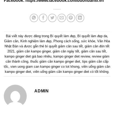
Facebook:
https://www.facebook.com/buonbansi.vn
Bài viết này được đăng trong
Bí quyết làm đẹp
,
Bí quyết làm đẹp da
,
Giảm cân
,
Kinh nghiệm làm đẹp
,
Phong cách sống
,
sức khỏe
,
Văn Hóa
Nhật Bản
và được gắn thẻ
bí quyết giảm cân sau tết
,
giảm cân đón tết
2021
,
giảm cân kampo ginger
,
giảm cân ngày tết
,
giảm cân sau tết
,
kampo ginger diet giá bao nhiêu
,
kampo ginger diet review
,
review giảm
cân thành công
,
thuốc giảm cân kampo ginger diet
,
tips giảm cân cấp
tốc
,
vien uong giam can kampo ginger co tot khong
,
viên uống giảm cân
kampo ginger diet
,
viên uống giảm cân kampo ginger diet có tốt không
.
ADMIN