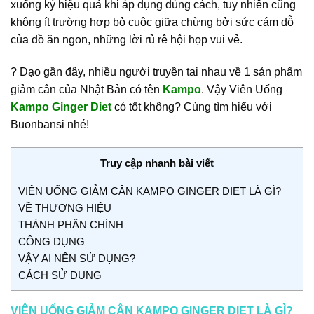
xuống ký hiệu quả khi áp dụng đúng cách, tuy nhiên cũng
không ít trường hợp bỏ cuộc giữa chừng bởi sức cám dỗ
của đồ ăn ngon, những lời rủ rê hội họp vui vẻ.
? Dạo gần đây, nhiều người truyền tai nhau về 1 sản phẩm
giảm cân của Nhật Bản có tên
Kampo
. Vậy Viên Uống
Kampo Ginger Diet
có tốt không? Cùng tìm hiểu với
Buonbansi
nhé!
Truy cập nhanh bài viết
VIÊN UỐNG GIẢM CÂN KAMPO GINGER DIET LÀ GÌ?
VỀ THƯƠNG HIỆU
THÀNH PHẦN CHÍNH
CÔNG DỤNG
VẬY AI NÊN SỬ DỤNG?
CÁCH SỬ DỤNG
VIÊN UỐNG GIẢM CÂN KAMPO GINGER DIET LÀ GÌ?