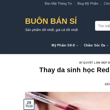
Bỏ
Bảo Mật Thông Tin
Blog Mỹ Phẩm
Chí
qua
nội
BUÔN BÁN SỈ
dung
Tìm
kiếm:
Sản phẩm tốt nhất, giá cả tốt nhất
Mỹ Phẩm SK-II
Chăm Sóc Da
BÍ QUYẾT LÀM ĐẸP 
Thay da sinh học Red
ĐĂ
29
Th10