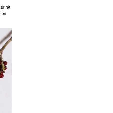
tử rất
hiện