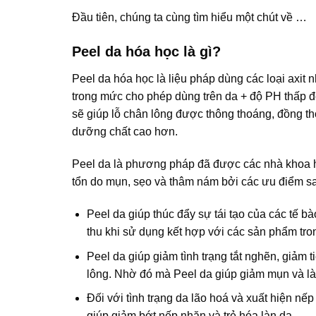
Đầu tiên, chúng ta cùng tìm hiểu một chút về …
Peel da hóa học là gì?
Peel da hóa học là liệu pháp dùng các loại axit n
trong mức cho phép dùng trên da + độ PH thấp để 
sẽ giúp lỗ chân lông được thông thoáng, đồng thờ
dưỡng chất cao hơn.
Peel da là phương pháp đã được các nhà khoa học
tổn do mụn, sẹo và thâm nám bởi các ưu điểm s
Peel da giúp thúc đẩy sự tái tạo của các tế b
thu khi sử dụng kết hợp với các sản phẩm trong
Peel da giúp giảm tình trạng tắt nghẽn, giảm t
lông. Nhờ đó mà Peel da giúp giảm mụn và làm
Đối với tình trạng da lão hoá và xuất hiện nếp 
giúp giảm bớt nếp nhăn và trẻ hóa làn da.