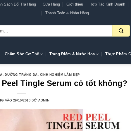
nh Sách Đổi Trả Hàng
Cửa Hàng
Giới thiệu
Hợp Tác Kinh Doanh
Thanh Toán & Nhận Hàng
Chăm Sóc Cơ Thể
Trang Điểm & Nước Hoa
Thực Phẩm C
DA
,
DƯỠNG TRẮNG DA
,
KINH NGHIỆM LÀM ĐẸP
 Peel Tingle Serum có tốt không?
NG VÀO
29/10/2018
BỞI
ADMIN