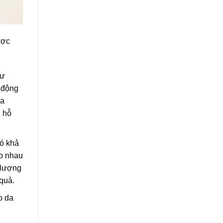
ược
hư
 động
ừa
 hỗ
ó khả
ào nhau
 lượng
quả.
o da