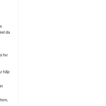
ằm
eel da
bị hư
sự hấp
ân
 hơn,