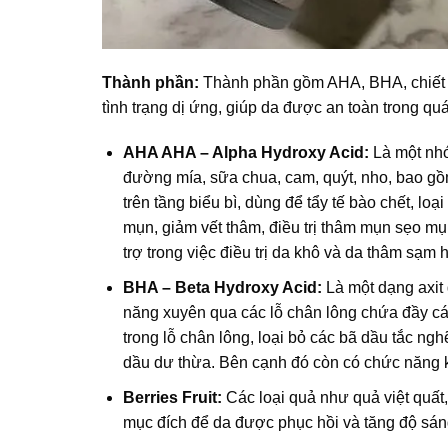
Thành phần:
Thành phần gồm AHA, BHA, chiết x
tình trạng dị ứng, giúp da được an toàn trong qu
AHA AHA – Alpha Hydroxy Acid:
Là một nhó
đường mía, sữa chua, cam, quýt, nho, bao gồm G
trên tầng biểu bì, dùng để tẩy tế bào chết, loạ
mụn, giảm vết thâm, điều trị thâm mụn sẹo mụn
trợ trong việc điều trị da khô và da thâm sạm 
BHA – Beta Hydroxy Acid:
Là một dạng axit
năng xuyên qua các lỗ chân lông chứa đầy cá
trong lỗ chân lông, loại bỏ các bã dầu tắc n
dầu dư thừa. Bên cạnh đó còn có chức năng k
Berries Fruit:
Các loại quả như quả việt quất
mục đích để da được phục hồi và tăng độ sán