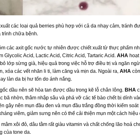
uất các loại quả berries phù hợp với cả da nhạy cảm, tránh đ
á trình chữa bệnh.
m các axit gốc nước tự nhiên được chiết xuất từ thực phẩm n
lycolic Acid, Lactic Acid, Citric Acid, Tartaric Acid.
AHA
hoạt
i bỏ lớp sừng già, hiệu quả trong việc hỗ trợ điều trị và ngăn ng
, xóa các vết nhăn li ti, làm căng và mịn da. Ngoài ra,
AHA
còn
hay làn da bị hư tổn do ánh nắng.
 gốc dầu nên sẽ hòa tan được dầu trong kẽ lỗ chân lông.
BHA
c
c bã nhờn, thâm nhập sâu và phá vỡ các tế bào chết bị dính v
ghẽn gây nên mụn đầu đen và mụn đầu trắng đồng thời kiểm soát
háng viêm, giảm sưng nên có thể cải thiện mụn một cách hiệu 
, mâm xôi đỏ, dâu tằm rất giàu vitamin và chất chống lão hoá ch
g của tone da.