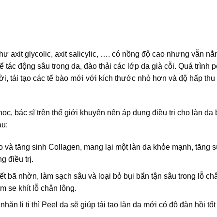
hư axit glycolic, axit salicylic, …. có nồng độ cao nhưng vẫn n
tác động sâu trong da, đào thải các lớp da già cỗi. Quá trình p
i, tái tạo các tế bào mới với kích thước nhỏ hơn và độ hấp thu
, bác sĩ trên thế giới khuyên nên áp dụng điều trị cho làn da 
au:
ào và tăng sinh Collagen, mang lại một làn da khỏe mạnh, tăng 
 điều trị.
iết bã nhờn, làm sạch sâu và loại bỏ bụi bẩn tận sâu trong lỗ ch
 se khít lỗ chân lông.
nhăn li ti thì Peel da sẽ giúp tái tạo làn da mới có độ đàn hồi tốt