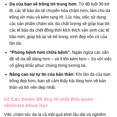
Da của bạn sẽ trông trẻ trung hơn.
Từ độ tuổi 30 trở
đi, các tế bào da sẽ chuyển hóa chậm hơn, làm cho da
trông xỉn màu và kém rạng rỡ. Lúc này, việc sử dụng
các sản phẩm chăm sóc da chất lượng sẽ giúp loại bỏ
các tế bào da chết đồng thời kích thích sản sinh các tế
bào mới, giúp trả lại vẻ trẻ trung, xinh đẹp vốn có của
làn da.
“Phòng bệnh hơn chữa bệnh”.
Ngăn ngừa các vấn
đề về da dễ dàng hơn – và ít tốn kém hơn – So với việc
cố gắng khắc phục chúng trong tương lai.
Nâng cao sự tự tin của bản thân:
Khi làn da của bạn
trông đẹp hơn, bạn sẽ cảm thấy hài lòng hơn về bản
thân và trở nên đẹp nhất.
#2 Các bước để duy trì một thói quen
skincare khoa học
Việc chăm sóc da là cả một quá trình lâu dài và nghiêm