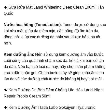
🌵
Sữa Rửa Mặt Lanci Whitening Deep Clean 100ml Hàn
Quốc
Nước hoa hồng (Toner/Lotion):
Toner được sử dụng sau
khi rửa mặt, giúp da mềm mịn, cân bằng độ ẩm trên da,
đồng thời giúp các dưỡng da phía sau được hấp thụ tốt
hơn.
Kem dưỡng ẩm:
Nên sử dụng kem dưỡng ẩm vào bước
cuối cùng của quá trình chăm sóc da, kể cả khi bạn có làn
da dầu. Nếu bạn có loại da này, hãy chọn sản phẩm không
chứa dầu hoặc gel. Chính bước này sẽ giúp khóa ẩm cho
làn da và các dưỡng chất trước đó không bị bay hơi mất.
🌵
Kem Dưỡng Da Ban Đêm Chống Lão Hóa Lanci Night
Repair Probio Cream 50ml
🌵
Kem Dưỡng Ẩm Hada Labo Gokujyun Hyaluronic