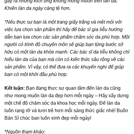
gây ra những kích ứng không mong muốn trên làn da.
Khiến làn da ngày càng tệ hơn.
*Nếu thực sự bạn là một trang giấy trắng và mệt mỏi với
việc lựa chọn sản phẩm thì hãy để bác sĩ gia liễu hướng
dẫn bạn lựa chọn các sản phẩm chăm sóc da phù hợp. Một
người có trình độ chuyên môn sẽ giúp bạn từng bước sở
hữu có một làn da khỏe mạnh. Các bác sĩ da liễu không chỉ
hiểu làn da của bạn mà còn có kiến thức sâu rộng về các
sản phẩm. Vì vậy, có thể đưa ra các khuyến nghị để giúp
bạn có một khởi đầu phù hợp.
Kết luận:
Bạn đang thực sự quan tâm đến làn da cũng
như mong muốn làn da đẹp hơn mỗi ngày – Hãy xây dựng
một chế độ chăm sóc da khoa học mỗi ngày. Để làn da
luôn rạng rỡ và tươi trẻ hơn mỗi sáng thức giấc nhé!
Buôn
Bán Sỉ
chúc bạn luôn xinh đẹp mỗi ngày!
*
Nguồn tham khảo: