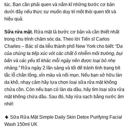
túc. Bạn cần phải quen và nắm kĩ những bước cơ bản
dưới đây nếu thực sự muốn duy trì một thói quen tốt và
hiệu quả.
Sữa rửa mặt.
Rửa mặt là bước cơ bản và cần thiết nhất
trong chu trình chăm sóc da. Theo lời Tiến sĩ Carlos
Charles – Bác sĩ da liễu thành phố New York cho biết:
“Da
của chúng ta tiếp xúc với các chất ô nhiễm môi trường, bụi
bẩn và các yếu tố khác mỗi ngày nên được loại bỏ nhẹ
nhàng.”
Rửa ngày 2 lần sáng và tối để tránh tình trạng bít
tắc lỗ chân lông, xỉn màu và nổi mụn. Nếu bạn sở hữu làn
da khô, nhạy cảm hãy lựa chọn loại sữa rửa mặt không
chứa cồn. Còn nếu bạn có làn da dầu, hãy tìm loại sữa rửa
mặt không chứa dầu. Sau đó, hãy rửa sạch bằng nước ấm
nhé!
🌵
Sữa Rửa Mặt Simple Daily Skin Detox Purifying Facial
Wash 150ml UK