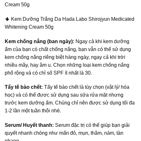
Cream 50g
🌵
Kem Dưỡng Trắng Da Hada Labo Shirojyun Medicated
Whitening Cream 50g
Kem chống nắng (ban ngày):
Ngay cả khi kem dưỡng
ẩm của bạn có chất chống nắng, bạn vẫn có thể sử dụng
kem chống nắng riêng biệt hàng ngày, ngay cả khi trời
nhiều mây, hay âm u. Chọn những loại kem chống nắng
phổ rộng và có chỉ số SPF ít nhất là 30.
Tẩy tế bào chết:
Tẩy tế bào chết là tùy chọn (vật lý/ hóa
học) và có thể được sử dụng sau sữa rửa mặt nhưng
trước kem dưỡng ẩm. Chúng chỉ nên được sử dụng tối đa
1-2 lần một tuần thôi nhé.
Serum/ Huyết thanh:
Serum đặc trị có thể giúp bạn giải
quyết nhanh chóng như mẩn đỏ, mụn, thâm, nám, tàn
nhang…