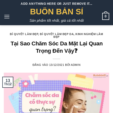
Bỏ
ADD ANYTHING HERE OR JUST REMOVE IT...
qua
BUÔN BÁN SỈ
nội
0
Sản phẩm tốt nhất, giá cả tốt nhất
dung
BÍ QUYẾT LÀM ĐẸP
,
BÍ QUYẾT LÀM ĐẸP DA
,
KINH NGHIỆM LÀM
ĐẸP
Tại Sao Chăm Sóc Da Mặt Lại Quan
Trọng Đến Vậy❓
ĐĂNG VÀO
13/12/2021
BỞI
ADMIN
13
Th12