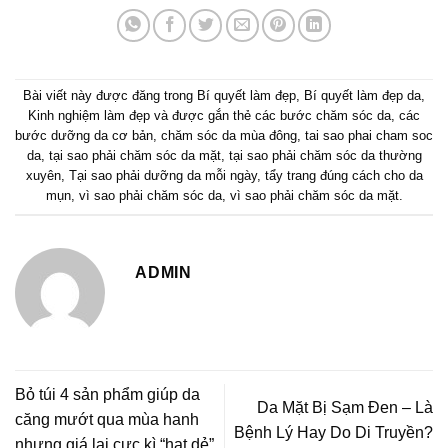
Bài viết này được đăng trong
Bí quyết làm đẹp
,
Bí quyết làm đẹp da
,
Kinh nghiệm làm đẹp
và được gắn thẻ
các bước chăm sóc da
,
các
bước dưỡng da cơ bản
,
chăm sóc da mùa đông
,
tai sao phai cham soc
da
,
tại sao phải chăm sóc da mặt
,
tại sao phải chăm sóc da thường
xuyên
,
Tại sao phải dưỡng da mỗi ngày
,
tẩy trang đúng cách cho da
mụn
,
vì sao phải chăm sóc da
,
vì sao phải chăm sóc da mặt
.
ADMIN
Bỏ túi 4 sản phẩm giúp da
Da Mặt Bị Sạm Đen – Là
căng mướt qua mùa hanh
Bệnh Lý Hay Do Di Truyền?
nhưng giá lại cực kì “hạt dẻ”