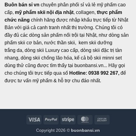
Buôn bán sỉ vn
chuyên phân phối sỉ và lẻ mỹ phẩm cao
cấp,
mỹ phẩm skii nội địa nhật
, collagen,
thực phẩm
chức năng
chính hãng được nhập khẩu trực tiếp từ Nhật
Bản với giá cả cạnh tranh nhất thị trường. Chúng tôi có
đầy đủ các dòng sản phẩm nổi trội tại Nhật, như dòng sản
phẩm skii cơ bản, nước thần skii, kem skii dưỡng
trắng da, dòng skii Luxury cao cấp, dòng skii đặc trị tàn
nhang, dòng skii chống lão hóa, kể cả bộ skii minni set
dùng thử cũng được tìm thấy tại buonbansi.vn... Hãy gọi
cho chúng tôi trực tiếp qua số
Hotline: 0938 992 267,
để
được tư vấn mỹ phẩm & hỗ trợ chu đáo nhất.
Visa
PayPal
Stripe
MasterCard
Cash
On
Copyright 2026 ©
buonbansi.vn
Delivery