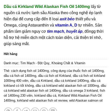
gốc
hiện
Dầu cá Kirkland Wild Alaskan Fish Oil 1400mg
lấy từ
là:
tại
nguồn cá nước lạnh sâu Alaska theo công nghệ ép lạnh
850.000₫.
là:
hiện đại để cung cấp đến 8 loại
axit béo
thiết yếu và
690.000₫.
Omega, cùng Astaxanthin và
vitamin A, D
tự nhiên. Sản
phẩm làm giảm nguy cơ
tim mạch, huyết áp
, đôngg thời
hỗ trợ hệ miễn dịch một cách toàn diện, cải thiện trí nhớ,
giúp sáng mắt.
Hết hàng
Danh mục:
Tim Mạch - Đột Quỵ
,
Khoáng Chất & Vitamin
Thẻ:
cách dụng fish oil 1400mg
,
công dụng của thuốc fish oil 1400mg
,
dầu cá fish oil 1400mg
,
dầu cá fish oil Kirkland
,
dầu cá fish oil kirkland
1000mg 400 viên
,
dầu cá Kirkland
,
dầu cá kirkland 1400mg
,
dầu cá
kirkland có tốt không
,
dầu cá kirkland wild alaskan fish oil 1000mg
,
dầu
cá kirkland wild alaskan fish oil 1400mg
,
dầu cá omega 3 kirkland
,
fish
oil 1400mg 230 viên
,
kirkland dầu cá
,
Kirkland Wild Alaskan Fish Oil
1400mg
,
kirkland wild alaskan fish oil review
,
wild Alaskan salmon oil