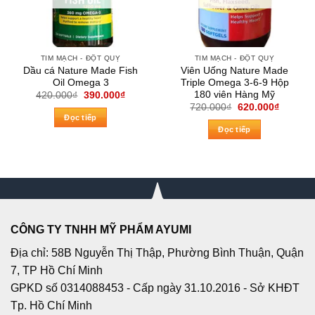
TIM MẠCH - ĐỘT QUỴ
TIM MẠCH - ĐỘT QUỴ
Dầu cá Nature Made Fish
Viên Uống Nature Made
Oil Omega 3
Triple Omega 3-6-9 Hộp
180 viên Hàng Mỹ
Giá
Giá
420.000
₫
390.000
₫
gốc
hiện
Giá
Giá
720.000
₫
620.000
₫
là:
tại
gốc
hiện
Đọc tiếp
420.000₫.
là:
là:
tại
Đọc tiếp
390.000₫.
720.000₫.
là:
620.000
CÔNG TY TNHH MỸ PHẨM AYUMI
Địa chỉ: 58B Nguyễn Thị Thập, Phường Bình Thuận, Quận
7, TP Hồ Chí Minh
GPKD số 0314088453 - Cấp ngày 31.10.2016 - Sở KHĐT
Tp. Hồ Chí Minh