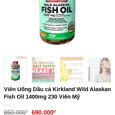
Viên Uống Dầu cá Kirkland Wild Alaskan
Fish Oil 1400mg 230 Viên Mỹ
Giá
Giá
850.000
690.000
₫
₫