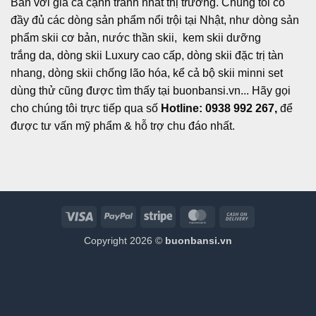
Bản với giá cả cạnh tranh nhất thị trường. Chúng tôi có
đầy đủ các dòng sản phẩm nổi trội tại Nhật, như dòng sản
phẩm skii cơ bản, nước thần skii, kem skii dưỡng
trắng da, dòng skii Luxury cao cấp, dòng skii đặc trị tàn
nhang, dòng skii chống lão hóa, kể cả bộ skii minni set
dùng thử cũng được tìm thấy tại buonbansi.vn... Hãy gọi
cho chúng tôi trực tiếp qua số
Hotline: 0938 992 267,
để
được tư vấn mỹ phẩm & hỗ trợ chu đáo nhất.
Visa
PayPal
Stripe
MasterCard
Cash
On
Copyright 2026 ©
buonbansi.vn
Delivery