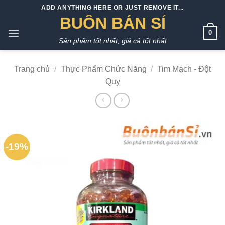
Bỏ
ADD ANYTHING HERE OR JUST REMOVE IT...
qua
BUÔN BÁN SỈ
nội
0
Sản phẩm tốt nhất, giá cả tốt nhất
dung
Trang chủ
/
Thực Phẩm Chức Năng
/
Tim Mạch - Đột
Quỵ
-19%