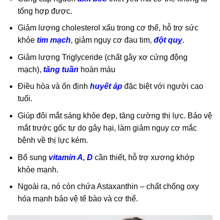
tổng hợp được.
Giảm lượng cholesterol xấu trong cơ thể, hỗ trợ sức
khỏe
tim mạch
, giảm nguy cơ đau tim,
đột quỵ
.
Giảm lượng Triglyceride (chất gây xơ cứng động
mạch),
tăng tuần
hoàn máu
Điều hòa và ổn định
huyết áp
đặc biệt với người cao
tuổi.
Giúp đôi mắt sáng khỏe đẹp, tăng cường thị lực. Bảo vệ
mắt trước gốc tự do gây hại, làm giảm nguy cơ mắc
bệnh về thị lực kém.
Bổ sung
vitamin A, D
cần thiết, hỗ trợ xương khớp
khỏe mạnh.
Ngoài ra, nó còn chứa
Astaxanthin
– chất chống oxy
hóa mạnh bảo vệ tế bào và cơ thể.