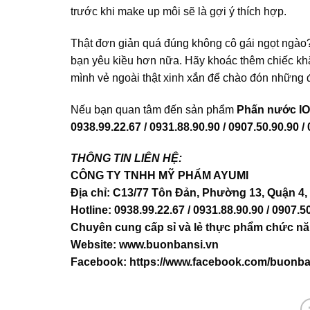
trước khi make up môi sẽ là gợi ý thích hợp.
Thật đơn giản quá đúng không cô gái ngọt ngào
bạn yêu kiều hơn nữa. Hãy khoác thêm chiếc khă
mình vẻ ngoài thật xinh xắn để chào đón những đ
Nếu bạn quan tâm đến sản phẩm
Phấn nước IO
0938.99.22.67 / 0931.88.90.90 / 0907.50.90.90 /
THÔNG TIN LIÊN HỆ:
CÔNG TY TNHH MỸ PHẨM AYUMI
Địa chỉ: C13/77 Tôn Đản, Phường 13, Quận 4
Hotline: 0938.99.22.67 / 0931.88.90.90 / 0907.5
Chuyên cung cấp sỉ và lẻ thực phẩm chức nă
Website:
www.buonbansi.vn
Facebook:
https://www.facebook.com/buonba