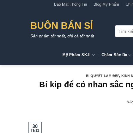
Bỏ
Bảo Mật Thông Tin
Blog Mỹ Phẩm
Chí
qua
nội
BUÔN BÁN SỈ
dung
Tìm
kiếm:
Sản phẩm tốt nhất, giá cả tốt nhất
Mỹ Phẩm SK-II
Chăm Sóc Da
BÍ QUYẾT LÀM ĐẸP
,
KINH 
Bí kip để có nhan sắc n
ĐĂ
30
Th11