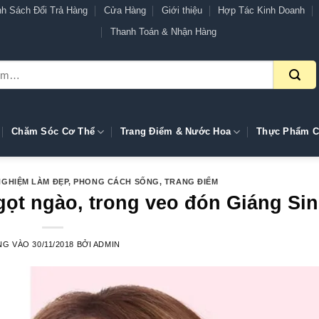
nh Sách Đổi Trả Hàng
Cửa Hàng
Giới thiệu
Hợp Tác Kinh Doanh
Thanh Toán & Nhận Hàng
Chăm Sóc Cơ Thể
Trang Điểm & Nước Hoa
Thực Phẩm C
NGHIỆM LÀM ĐẸP
,
PHONG CÁCH SỐNG
,
TRANG ĐIỂM
gọt ngào, trong veo đón Giáng Si
NG VÀO
30/11/2018
BỞI
ADMIN