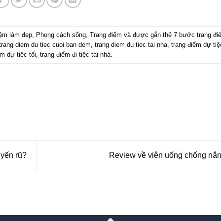
iệm làm đẹp
,
Phong cách sống
,
Trang điểm
và được gắn thẻ
7 bước trang đi
trang diem du tiec cuoi ban dem
,
trang diem du tiec tai nha
,
trang điểm dự ti
m dự tiêc tối
,
trang điểm đi tiệc tai nhà
.
uyến rũ?
Review về viên uống chống nắ