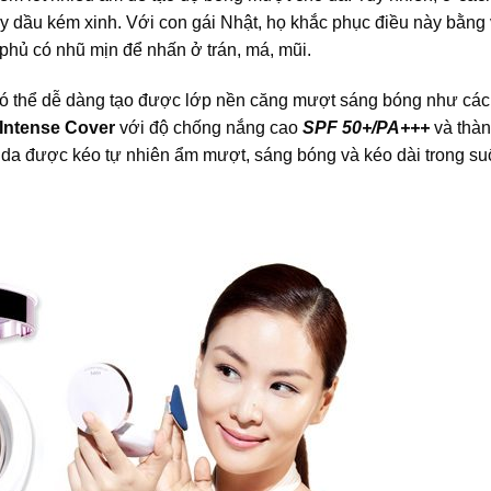
y dầu kém xinh. Với con gái Nhật, họ khắc phục điều này bằng 
hủ có nhũ mịn để nhấn ở trán, má, mũi.
có thể dễ dàng tạo được lớp nền căng mượt sáng bóng như các
Intense Cover
với độ chống nắng cao
SPF 50+/PA+++
và thà
da được kéo tự nhiên ẩm mượt, sáng bóng và kéo dài trong suố