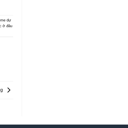
ẻme dự
ệc ở đâu
ng