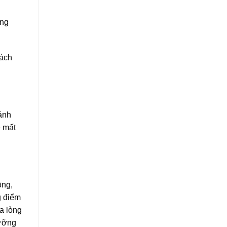
ếng
cách
ánh
ẽ mất
ồng,
g điểm
a lòng
dưỡng