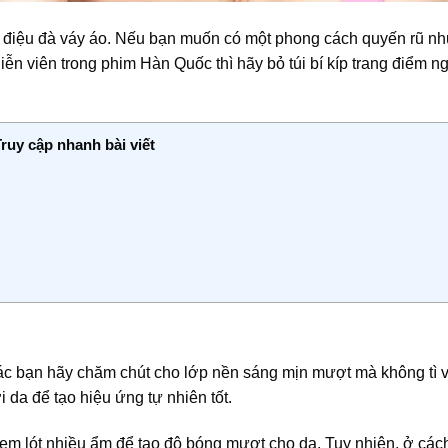
ồ điệu đà váy áo. Nếu bạn muốn có một phong cách quyến rũ n
iễn viên trong phim Hàn Quốc thì hãy bỏ túi bí kíp trang điểm n
Truy cập nhanh bài viết
các bạn hãy chăm chút cho lớp nền sáng mịn mượt mà không tì v
da để tạo hiệu ứng tự nhiên tốt.
m lót nhiều ẩm để tạo độ bóng mượt cho da. Tuy nhiên, ở cách