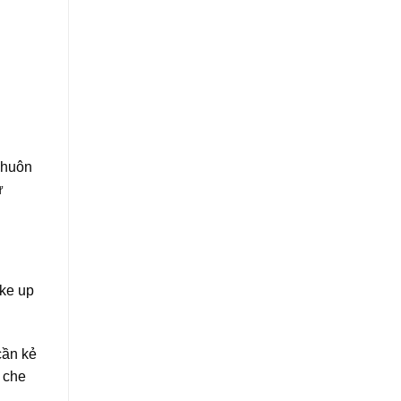
khuôn
ự
ake up
cần kẻ
 che