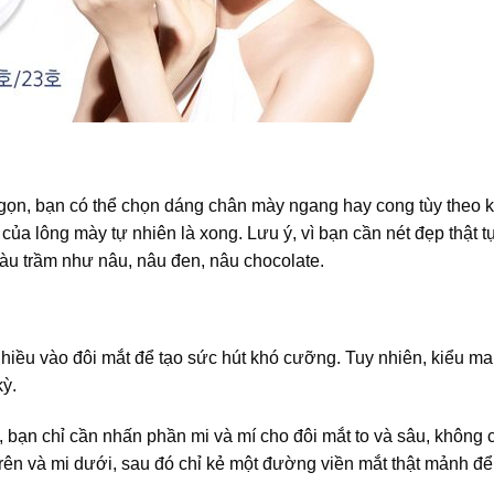
 gọn, bạn có thể chọn dáng chân mày ngang hay cong tùy theo 
của lông mày tự nhiên là xong. Lưu ý, vì bạn cần nét đẹp thật t
àu trầm như nâu, nâu đen, nâu chocolate.
nhiều vào đôi mắt để tạo sức hút khó cưỡng. Tuy nhiên, kiểu m
kỳ.
 bạn chỉ cần nhấn phần mi và mí cho đôi mắt to và sâu, không 
rên và mi dưới, sau đó chỉ kẻ một đường viền mắt thật mảnh để