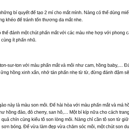
hững bí quyết để tạo 2 mí cho mắt mình. Nàng có thể dùng mi
ng khéo để tránh tổn thương da mắt nhe.
 có thể đánh một chút phấn mắt với các màu nhẹ hợp với phong 
cùng ít phấn nhũ.
 ton-sur-ton với màu phấn mắt và môi như cam, hồng baby,… Đ
 ửng hồng xinh xắn, nhớ tán phấn nhẹ từ từ, đừng đánh đậm s
 ngào này là màu son môi. Để hài hòa với màu phấn mắt và má h
ư hồng đào, đỏ cherry, san hô,… Một bí kíp nữa cho cách tran
uả chín cùng kiểu tô son lòng môi. Nàng chỉ cần tô son từ giữ
ớp sơn bóng. Để vừa làm đẹp vừa chăm sóc môi, một chút son 