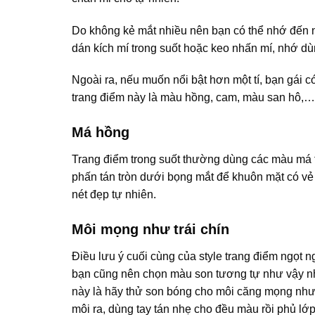
Do không kẻ mắt nhiều nên bạn có thể nhớ đến n
dán kích mí trong suốt hoặc keo nhấn mí, nhớ dù
Ngoài ra, nếu muốn nổi bật hơn một tí, bạn gái
trang điểm này là màu hồng, cam, màu san hô,… 
Má hồng
Trang điểm trong suốt thường dùng các màu má
phấn tán tròn dưới bọng mắt để khuôn mặt có vẻ
nét đẹp tự nhiên.
Môi mọng như trái chín
Điều lưu ý cuối cùng của style trang điểm ngọt
bạn cũng nên chọn màu son tương tự như vậy nh
này là hãy thử son bóng cho môi căng mọng như q
môi ra, dùng tay tán nhẹ cho đều màu rồi phủ l