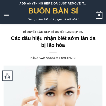
Bỏ
ADD ANYTHING HERE OR JUST REMOVE IT...
qua
BUÔN BÁN SỈ
nội
0
Sản phẩm tốt nhất, giá cả tốt nhất
dung
BÍ QUYẾT LÀM ĐẸP
,
BÍ QUYẾT LÀM ĐẸP DA
Các dấu hiệu nhận biết sớm làn da
bị lão hóa
ĐĂNG VÀO
30/06/2017
BỞI
ADMIN
30
Th6