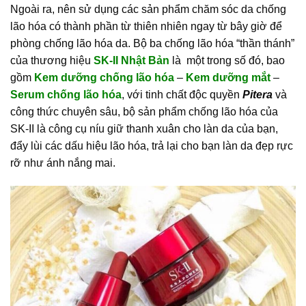
Ngoài ra, nên sử dụng các sản phẩm chăm sóc da chống
lão hóa có thành phần từ thiên nhiên ngay từ bây giờ để
phòng chống lão hóa da. Bộ ba chống lão hóa “thần thánh”
của thương hiệu
SK-II Nhật Bản
là một trong số đó, bao
gồm
Kem dưỡng chống lão hóa
–
Kem dưỡng mắt
–
Serum chống lão hóa
, với tinh chất độc quyền
Pitera
và
công thức chuyên sâu, bộ sản phẩm chống lão hóa của
SK-II là công cụ níu giữ thanh xuân cho làn da của bạn,
đẩy lùi các dấu hiệu lão hóa, trả lại cho bạn làn da đẹp rực
rỡ như ánh nắng mai.