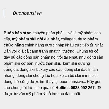
Buonbansi.vn
Buôn bán sỉ vn
chuyên phân phối sỉ và lẻ mỹ phẩm cao
cấp,
mỹ phẩm skii nội địa nhật
, collagen,
thực phẩm
chức năng
chính hãng được nhập khẩu trực tiếp từ Nhật
Bản với giá cả cạnh tranh nhất thị trường. Chúng tôi có
đầy đủ các dòng sản phẩm nổi trội tại Nhật, như dòng sản
phẩm skii cơ bản, nước thần skii, kem skii dưỡng
trắng da, dòng skii Luxury cao cấp, dòng skii đặc trị tàn
nhang, dòng skii chống lão hóa, kể cả bộ skii minni set
dùng thử cũng được tìm thấy tại buonbansi.vn... Hãy gọi
cho chúng tôi trực tiếp qua số
Hotline: 0938 992 267,
để
được tư vấn mỹ phẩm & hỗ trợ chu đáo nhất.