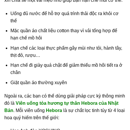
xin chia sẻ một vài mẹo nhỏ giúp bạn hạn chế mùi cơ thể:
Uống đủ nước để hỗ trợ quá trình thải độc ra khỏi cơ
thể
Mặc quần áo chất liệu cotton thay vì vải tổng hợp để
hạn chế mồ hôi
Hạn chế các loại thực phẩm gây mùi như tỏi, hành tây,
thịt đỏ, rượu…
Hạn chế đi giày quá chật để giảm thiểu mồ hôi tiết ra ở
chân
Giặt quần áo thường xuyên
Ngoài ra, các bạn có thể dùng giải pháp cực kỳ thông minh
đó là
Viên uống tỏa hương tự thân Hebora của Nhật
Bản
. Mỗi viên uống
Hebora
là sự chắt lọc tinh túy từ 4 loại
hoa quý hiếm trên thế giới: