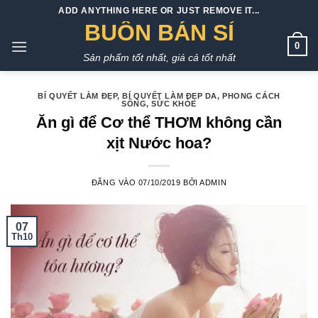
Bỏ
ADD ANYTHING HERE OR JUST REMOVE IT...
qua
BUÔN BÁN SỈ
nội
0
Sản phẩm tốt nhất, giá cả tốt nhất
dung
BÍ QUYẾT LÀM ĐẸP
,
BÍ QUYẾT LÀM ĐẸP DA
,
PHONG CÁCH
SỐNG
,
SỨC KHỎE
Ăn gì để Cơ thể THƠM không cần
xịt Nước hoa?
ĐĂNG VÀO
07/10/2019
BỞI
ADMIN
07
Th10