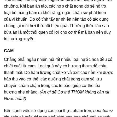
chuộng. Khi bạn ăn táo, các hợp chất trong đó sẽ hỗ trợ
loại bỏ mảng bám ra khỏi răng, ngăn chặn sự phát triển
của vi khuẩn. Do có tính tẩy tự nhiên nên táo có tác dụng
chống lại mùi hơi thở hôi hiệu quả. Thưởng thức táo sau
bữa ăn là một thói quen có lợi cho cơ thể mà bạn nên duy
trì thường xuyên.
CAM
Chẳng phải ngẫu nhiên mà rất nhiều loại nước hoa đều có
chiết xuất từ cam. Loại quả này có hương thơm dễ chịu,
thanh mát. Do hàm lượng chất xơ và axit cao nên khi được
hấp thụ vào cơ thể, các dưỡng chất trong cam sẽ lưu
chuyển chầm chậm trong các tế bào, giúp cơ thể tỏa
hương nhẹ nhàng.
(Ăn gì để Cơ thể THƠM không cần xịt
Nước hoa?)
Bên cạnh việc sử dụng các loại thực phẩm trên,
buonbansi