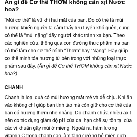
Ăn gì để Cơ thể THƠM không cần xịt Nước
hoa?
“Mùi cơ thể” là vũ khí hai mặt của bạn. Đó có thể là mùi
hương khiến người ta cảm thấy lưu luyến khó quên, cũng
có thể là “mùi nặng” đẩy người khác tránh xa bạn. Theo
các nghiên cứu, thông qua con đường thực phẩm mà bạn
có thể làm cho cơ thể mình “Thơm” hay “Nặng”. Hãy giúp
cơ thể mình tỏa hương từ bên trong với những loại thực
phẩm sau đây.
(Ăn gì để Cơ thể THƠM không cần xịt Nước
hoa?)
CHANH
Chanh là loại quả có mùi hương mát mẻ và dễ chịu. Khi ăn
vào không chỉ giúp bạn tỉnh táo mà còn giữ cho cơ thể của
bạn có hương thơm nhẹ nhàng. Do chanh chứa nhiều axit
nên có tác dụng giảm độ pH của da, hạn chế sự tồn tại của
các vi khuẩn gây mùi ở miệng. Ngoài ra, hàm lượng
vitamin C trong chanh cao làm tăng cường hệ miễn dịch,