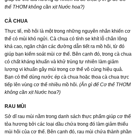
thể THƠM không cần xịt Nước hoa?)
CÀ CHUA
Thực tế, mồ hôi là một trong những nguyên nhân khiến cơ
thể có mùi khó ngửi. Cà chua có tính se khít lỗ chân lông
khá cao, ngăn chặn các đường dẫn tiết ra mồ hôi, từ đó
giúp bạn kiểm soát mùi cơ thể. Bên cạnh đó, trong cà chua
có chất kháng khuẩn và khử trùng tự nhiên làm giảm
lượng vi khuẩn gây mùi trong cơ thể vô cùng hiệu quả.
Bạn có thể dùng nước ép cà chua hoặc thoa cà chua trực
tiếp lên vùng cơ thể nhiều mồ hôi.
(Ăn gì để Cơ thể THƠM
không cần xịt Nước hoa?)
RAU MÙI
Sở dĩ rau mùi nằm trong danh sách thực phẩm giúp cơ thể
tỏa hương bởi các loại dầu chứa trong đó làm giảm thiểu
mùi hôi của cơ thể. Bên cạnh đó, rau mùi chứa thành phần