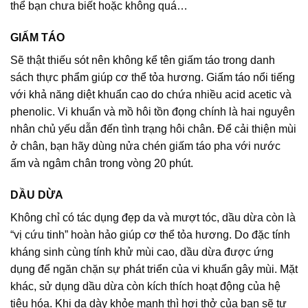
thể bạn chưa biết hoặc không quá…
GIẤM TÁO
Sẽ thật thiếu sót nên không kể tên giấm táo trong danh
sách thực phẩm giúp cơ thể tỏa hương. Giấm táo nổi tiếng
với khả năng diệt khuẩn cao do chứa nhiều acid acetic và
phenolic. Vi khuẩn và mồ hôi tồn đọng chính là hai nguyên
nhân chủ yếu dẫn đến tình trạng hôi chân. Để cải thiện mùi
ở chân, bạn hãy dùng nửa chén giấm táo pha với nước
ấm và ngâm chân trong vòng 20 phút.
DẦU DỪA
Không chỉ có tác dụng đẹp da và mượt tóc, dầu dừa còn là
“vị cứu tinh” hoàn hảo giúp cơ thể tỏa hương. Do đặc tính
kháng sinh cùng tính khử mùi cao, dầu dừa được ứng
dụng để ngăn chặn sự phát triển của vi khuẩn gây mùi. Mặt
khác, sử dụng dầu dừa còn kích thích hoạt động của hệ
tiêu hóa. Khi dạ dày khỏe mạnh thì hơi thở của bạn sẽ tự