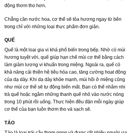
động thơm tho hơn.
Chẳng cần nước hoa, cơ thể sẽ tỏa hương ngay từ bên
trong chỉ với những loại thực phẩm đơn giản.
QUẾ
Quế là một loại gia vị khá phổ biến trong bếp. Nhờ có mùi
hương tuyệt vời, quế giúp hạn chế mùi cơ thể bằng cách
làm giảm lượng vi khuẩn trong miệng. Ngoài ra, quế có
khả năng cải thiện hệ tiêu hóa cao, tăng cường hoạt động
của dạ dày. Khi dạ dày khỏe mạnh, mùi hôi ở miệng cũng
như mùi cơ thể sẽ tự động biến mất. Bạn có thể nhâm nhi
trà quế hoặc ngâm những thanh quế nhỏ vào nước nóng
trong 10 phút rồi uống. Thực hiện đều đặn mỗi ngày giúp
cơ thể của bạn luôn thơm tho và sạch sẽ.
TÁO
Táo là loại trái cây thơm ngon và được rất nhiều người ưa