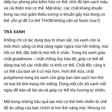
diệp lục phong phú kiềm hóa cơ thể, nhờ đó làm sạch máu
và cải thiện mùi cơ thể. Mặt khác, các chất kháng khuẩn
trong rau mùi giảm thiểu lượng vi khuẩn gây mùi trong cơ
thể.
(Ăn gì để Cơ thể THƠM không cần xịt Nước hoa?)
TRÀ XANH
Không chỉ có tác dụng duy trì nhan sắc, trà xanh còn là
món thức uống có khả năng ngăn ngừa mùi hôi miệng, mùi
hôi cơ thể, đặc biệt là mùi hôi ở chân. Trong trà xanh giàu
chất glutathione – chất chống ôxy hóa tốt, giúp cơ thể dễ
dàng loại bỏ các chất độc ra khỏi cơ thể. Chất độc càng ít,
cơ thể của bạn sẽ ít có mùi hơn. Hơn thế nữa, chất
polyphenol trong trà xanh còn giúp bạn làm sạch hơi thở
và loại bỏ tình trạng hôi miệng. Dùng một cốc trà xanh mỗi
ngày để bảo vệ làn da và giúp cơ thể tỏa hương tự nhiên.
Một trong những hậu quả tạo mùi cơ thể hiển nhiên từ chế
độ ăn uống của bạn chính là hơi thở nặng mùi. Nhưng có