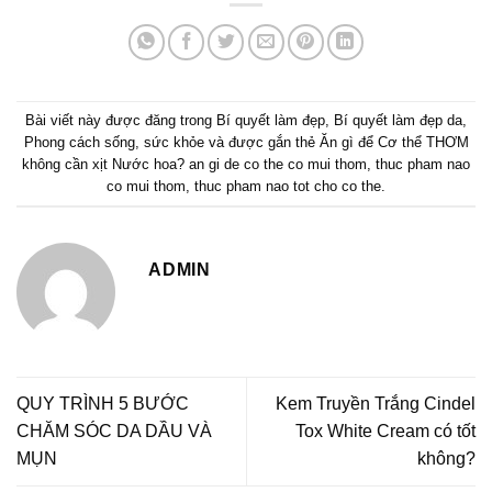
Bài viết này được đăng trong
Bí quyết làm đẹp
,
Bí quyết làm đẹp da
,
Phong cách sống
,
sức khỏe
và được gắn thẻ
Ăn gì để Cơ thể THƠM
không cần xịt Nước hoa? an gi de co the co mui thom
,
thuc pham nao
co mui thom
,
thuc pham nao tot cho co the
.
ADMIN
QUY TRÌNH 5 BƯỚC
Kem Truyền Trắng Cindel
CHĂM SÓC DA DẦU VÀ
Tox White Cream có tốt
MỤN
không?