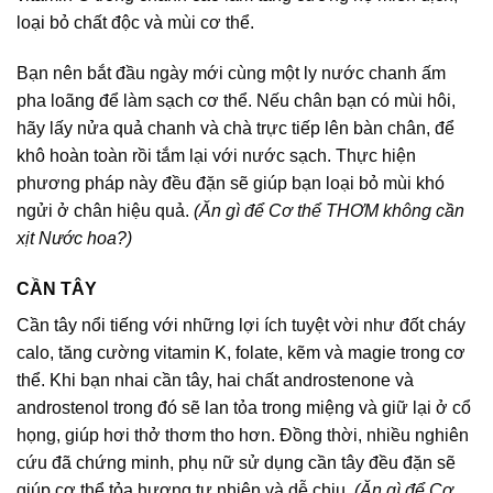
loại bỏ chất độc và mùi cơ thể.
Bạn nên bắt đầu ngày mới cùng một ly nước chanh ấm
pha loãng để làm sạch cơ thể. Nếu chân bạn có mùi hôi,
hãy lấy nửa quả chanh và chà trực tiếp lên bàn chân, để
khô hoàn toàn rồi tắm lại với nước sạch. Thực hiện
phương pháp này đều đặn sẽ giúp bạn loại bỏ mùi khó
ngửi ở chân hiệu quả.
(Ăn gì để Cơ thể THƠM không cần
xịt Nước hoa?)
CẦN TÂY
Cần tây nổi tiếng với những lợi ích tuyệt vời như đốt cháy
calo, tăng cường vitamin K, folate, kẽm và magie trong cơ
thể. Khi bạn nhai cần tây, hai chất androstenone và
androstenol trong đó sẽ lan tỏa trong miệng và giữ lại ở cổ
họng, giúp hơi thở thơm tho hơn. Đồng thời, nhiều nghiên
cứu đã chứng minh, phụ nữ sử dụng cần tây đều đặn sẽ
giúp cơ thể tỏa hương tự nhiên và dễ chịu.
(Ăn gì để Cơ