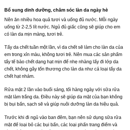
Bổ sung dinh dưỡng, chăm sóc làn da ngày hè
Nên ăn nhiều hoa quả tươi và uống đủ nước. Mỗi ngày
uống từ 2-2,5 lít nước. Ngủ đủ giấc cũng sẽ giúp cho em
có làn da mịn màng, tươi trẻ.
Tẩy da chết tuần một lần, vì da chết sẽ làm cho làn da của
em trong xỉn màu, không tươi trẻ. Nên mua các sản phẩm
tẩy tế bào chết dạng hạt mịn để nhẹ nhàng lấy đi lớp da
chết, không gây tổn thương cho làn da như cá loại tẩy da
chết hạt nhám.
Rửa mặt 2 lần vào buổi sáng, tối hàng ngày với sữa rửa
mặt làm trắng da. Điều này sẽ giúp da mặt của bạn không
bị bụi bẩn, sạch sẽ và giúp nuôi dưỡng làn da hiệu quả.
Trước khi đi ngủ vào ban đêm, bạn nên sử dụng sữa rửa
mặt để loại bỏ các bụi bẩn, các loại phấn trang điểm và