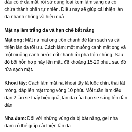
dầu có ở da mặt, rồi sử dụng loại kem làm sáng da có
chứa thành phần tự nhiên. Điều này sẽ giúp cải thiện làn
da nhanh chóng và hiệu quả.
Mặt nạ làm trắng da và hạn chế bắt nắng
Mật ong:
Mặt nạ mật ong trộn chanh để làm sạch và cải
thiện làn da tối ưu. Cách làm: một muỗng canh mật ong và
một muỗng canh nước cốt chanh rồi pha trộn chúng. Sau
đó bôi hỗn hợp này lên mặt, để khoảng 15-20 phút, sau đó
rửa sạch mặt.
Khoai tây:
Cách làm mặt nạ khoai tây là luộc chín, thái lát
mỏng, đắp lên mặt trong vòng 10 phút. Mỗi tuần làm đều
đặn 2 lần sẽ thấy hiệu quả, làn da của bạn sẽ sáng lên dần
dần.
Nha đam:
Đối với những vùng da bị bắt nắng, gel nha
đam có thể giúp cải thiện làn da.