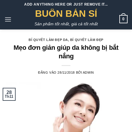
Bỏ
ADD ANYTHING HERE OR JUST REMOVE IT...
qua
BUÔN BÁN SỈ
nội
0
Sản phẩm tốt nhất, giá cả tốt nhất
dung
BÍ QUYẾT LÀM ĐẸP DA
,
BÍ QUYẾT LÀM ĐẸP
Mẹo đơn giản giúp da không bị bắt
nắng
ĐĂNG VÀO
28/11/2018
BỞI
ADMIN
28
Th11