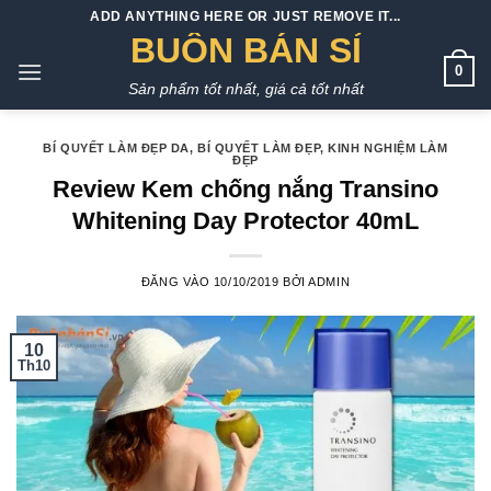
Bỏ
ADD ANYTHING HERE OR JUST REMOVE IT...
qua
BUÔN BÁN SỈ
nội
0
Sản phẩm tốt nhất, giá cả tốt nhất
dung
BÍ QUYẾT LÀM ĐẸP DA
,
BÍ QUYẾT LÀM ĐẸP
,
KINH NGHIỆM LÀM
ĐẸP
Review Kem chống nắng Transino
Whitening Day Protector 40mL
ĐĂNG VÀO
10/10/2019
BỞI
ADMIN
10
Th10