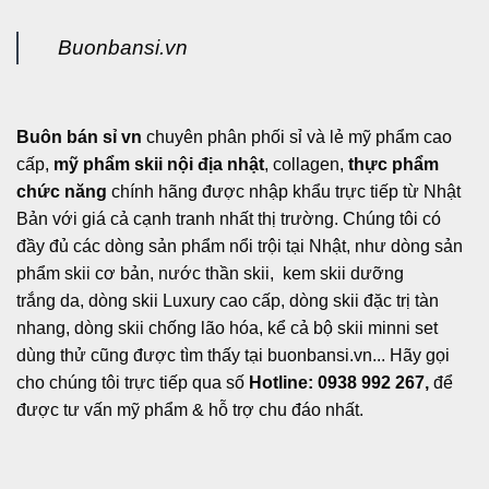
Buonbansi.vn
Buôn bán sỉ vn
chuyên phân phối sỉ và lẻ mỹ phẩm cao
cấp,
mỹ phẩm skii nội địa nhật
, collagen,
thực phẩm
chức năng
chính hãng được nhập khẩu trực tiếp từ Nhật
Bản với giá cả cạnh tranh nhất thị trường. Chúng tôi có
đầy đủ các dòng sản phẩm nổi trội tại Nhật, như dòng sản
phẩm skii cơ bản, nước thần skii, kem skii dưỡng
trắng da, dòng skii Luxury cao cấp, dòng skii đặc trị tàn
nhang, dòng skii chống lão hóa, kể cả bộ skii minni set
dùng thử cũng được tìm thấy tại buonbansi.vn... Hãy gọi
cho chúng tôi trực tiếp qua số
Hotline: 0938 992 267,
để
được tư vấn mỹ phẩm & hỗ trợ chu đáo nhất.