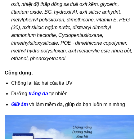
oxit, nhiệt độ thấp đồng sa thải oxit kẽm, glycerin,
titanium oxide, BG, hydroxit Al, axit silicic anhydrit,
metylphenyl polysiloxan, dimethicone, vitamin E, PEG
(30), axit silicic ngậm nước, distearyl dimethyl
ammonium hectorite, Cyclopentasiloxane,
trimethylsiloxysilicate, POE · dimethicone copolymer,
methyl hydro polysiloxan, axit metacrylic este nhựa bột,
ethanol, phenoxyethanol
Công dụng:
Chống lại tác hại của tia UV
Dưỡng
trắng da
tự nhiên
Giữ ẩm
và làm mềm da, giúp da bạn luôn mịn màng