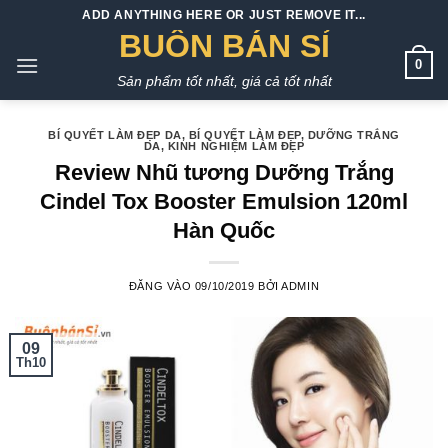
Bỏ
ADD ANYTHING HERE OR JUST REMOVE IT...
qua
BUÔN BÁN SỈ
nội
0
Sản phẩm tốt nhất, giá cả tốt nhất
dung
BÍ QUYẾT LÀM ĐẸP DA
,
BÍ QUYẾT LÀM ĐẸP
,
DƯỠNG TRẮNG
DA
,
KINH NGHIỆM LÀM ĐẸP
Review Nhũ tương Dưỡng Trắng
Cindel Tox Booster Emulsion 120ml
Hàn Quốc
ĐĂNG VÀO
09/10/2019
BỞI
ADMIN
09
Th10