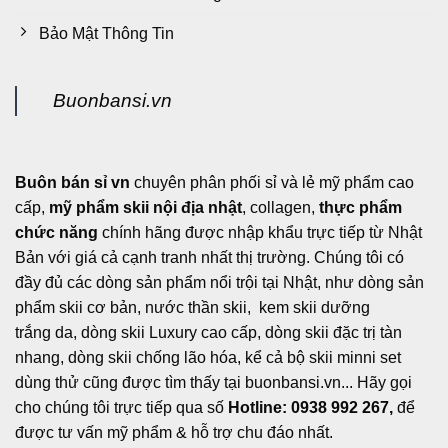
Bảo Mật Thông Tin
Buonbansi.vn
Buôn bán sỉ vn
chuyên phân phối sỉ và lẻ mỹ phẩm cao
cấp,
mỹ phẩm skii nội địa nhật
, collagen,
thực phẩm
chức năng
chính hãng được nhập khẩu trực tiếp từ Nhật
Bản với giá cả cạnh tranh nhất thị trường. Chúng tôi có
đầy đủ các dòng sản phẩm nổi trội tại Nhật, như dòng sản
phẩm skii cơ bản, nước thần skii, kem skii dưỡng
trắng da, dòng skii Luxury cao cấp, dòng skii đặc trị tàn
nhang, dòng skii chống lão hóa, kể cả bộ skii minni set
dùng thử cũng được tìm thấy tại buonbansi.vn... Hãy gọi
cho chúng tôi trực tiếp qua số
Hotline: 0938 992 267,
để
được tư vấn mỹ phẩm & hỗ trợ chu đáo nhất.