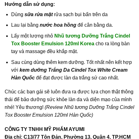
Hướng dẫn sử dụng:
Dùng
sữa rửa mặt
rửa sạch bụi bẩn trên da
Lau lại bằng
nước hoa hồng
để cân bằng da.
Lấy một lượng nhỏ
Nhũ tương Dưỡng Trắng Cindel
Tox Booster Emulsion 120ml Korea
cho ra lòng bàn
tay và massage đều khắp mặt.
Sau cùng dùng thêm kem dưỡng. Tốt nhất nên kết hợp
với
kem dưỡng Trắng Da Cindel Tox White Cream
Hàn Quốc
để đạt được làn da trắng sứ cao nhất.
Chúc các bạn gái sẽ luôn đưa ra được lựa chọn thật thông
thái để bảo dưỡng sức khỏe làn da và diện mạo của mình
nhé! Yêu thương!
(Review Nhũ tương Dưỡng Trắng Cindel
Tox Booster Emulsion 120ml Hàn Quốc)
CÔNG TY TNHH MỸ PHẨM AYUMI
Địa chỉ: C13/77 Tôn Đản, Phường 13, Quận 4, TP.HCM