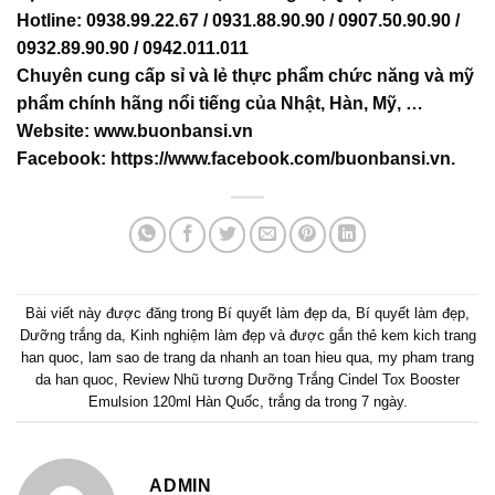
Hotline: 0938.99.22.67 / 0931.88.90.90 / 0907.50.90.90 /
0932.89.90.90 / 0942.011.011
Chuyên cung cấp sỉ và lẻ thực phẩm chức năng và mỹ
phẩm chính hãng nổi tiếng của Nhật, Hàn, Mỹ, …
Website:
www.buonbansi.vn
Facebook:
https://www.facebook.com/buonbansi.vn
.
Bài viết này được đăng trong
Bí quyết làm đẹp da
,
Bí quyết làm đẹp
,
Dưỡng trắng da
,
Kinh nghiệm làm đẹp
và được gắn thẻ
kem kich trang
han quoc
,
lam sao de trang da nhanh an toan hieu qua
,
my pham trang
da han quoc
,
Review Nhũ tương Dưỡng Trắng Cindel Tox Booster
Emulsion 120ml Hàn Quốc
,
trắng da trong 7 ngày
.
ADMIN