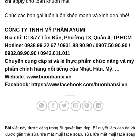
khi apply cho toàn khuôn mặt.
Chúc các bạn gái luôn luôn khỏe mạnh và xinh đẹp nhé!
CÔNG TY TNHH MỸ PHẨM AYUMI
Địa chỉ: C13/77 Tôn Đản, Phường 13, Quận 4, TP.HCM
Hotline: 0938.99.22.67 / 0931.88.90.90 / 0907.50.90.90 /
0932.89.90.90 / 0942.011.011
Chuyên cung cấp sỉ và lẻ thực phẩm chức năng và mỹ
phẩm chính hãng nổi tiếng của Nhật, Hàn, Mỹ, …
Website:
www.buonbansi.vn
Facebook:
https://www.facebook.com/buonbansi.vn
.
Bài viết này được đăng trong
Bí quyết làm đẹp
,
Bí quyết làm đẹp da
và
được gắn thẻ
sữa rửa mặt muji face soap
,
sữa rửa mặt muji face soap