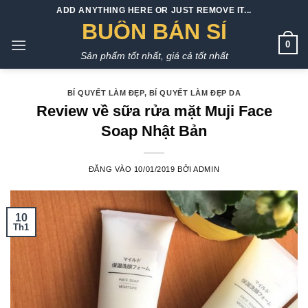
Bỏ
ADD ANYTHING HERE OR JUST REMOVE IT...
qua
BUÔN BÁN SỈ
nội
0
Sản phẩm tốt nhất, giá cả tốt nhất
dung
BÍ QUYẾT LÀM ĐẸP
,
BÍ QUYẾT LÀM ĐẸP DA
Review về sữa rửa mặt Muji Face
Soap Nhật Bản
ĐĂNG VÀO
10/01/2019
BỞI
ADMIN
10
Th1