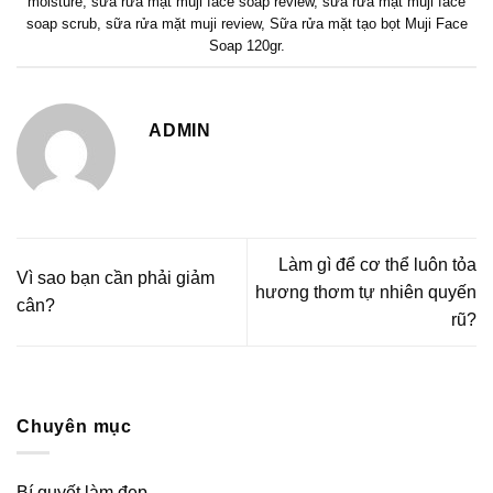
moisture
,
sữa rửa mặt muji face soap review
,
sữa rửa mặt muji face
soap scrub
,
sữa rửa mặt muji review
,
Sữa rửa mặt tạo bọt Muji Face
Soap 120gr
.
ADMIN
Làm gì để cơ thể luôn tỏa
Vì sao bạn cần phải giảm
hương thơm tự nhiên quyến
cân?
rũ?
Chuyên mục
Bí quyết làm đẹp