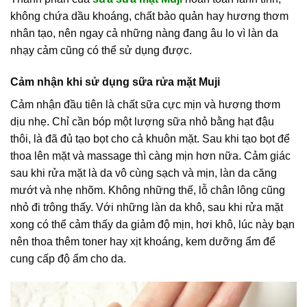
không chứa dầu khoáng, chất bảo quản hay hương thơm
nhân tạo, nên ngay cả những nàng đang âu lo vì làn da
nhạy cảm cũng có thể sử dụng được.
Cảm nhận khi sử dụng sữa rửa mặt Muji
Cảm nhận đầu tiên là chất sữa cực mịn và hương thơm
dịu nhẹ. Chỉ cần bóp một lượng sữa nhỏ bằng hạt đậu
thôi, là đã đủ tạo bọt cho cả khuôn mặt. Sau khi tạo bọt để
thoa lên mặt và massage thì càng mịn hơn nữa. Cảm giác
sau khi rửa mặt là da vô cùng sạch và mịn, làn da căng
mướt và nhẹ nhõm. Không những thế, lỗ chân lông cũng
nhỏ đi trông thấy. Với những làn da khô, sau khi rửa mặt
xong có thể cảm thấy da giảm độ mịn, hơi khô, lúc này bạn
nên thoa thêm toner hay xịt khoáng, kem dưỡng ẩm để
cung cấp độ ẩm cho da.