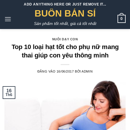
Bỏ
ADD ANYTHING HERE OR JUST REMOVE IT...
qua
BUÔN BÁN SỈ
nội
0
Sản phẩm tốt nhất, giá cả tốt nhất
dung
NUÔI DẠY CON
Top 10 loại hạt tốt cho phụ nữ mang
thai giúp con yêu thông minh
ĐĂNG VÀO
16/06/2017
BỞI
ADMIN
16
Th6