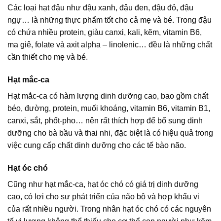
Các loại hạt đậu như đậu xanh, đậu đen, đậu đỏ, đậu
ngự… là những thực phẩm tốt cho cả mẹ và bé. Trong đậu
có chứa nhiều protein, giàu canxi, kali, kẽm, vitamin B6,
ma giê, folate và axit alpha – linolenic… đều là những chất
cần thiết cho mẹ và bé.
Hạt mắc-ca
Hạt mắc-ca có hàm lượng dinh dưỡng cao, bao gồm chất
béo, đường, protein, muối khoáng, vitamin B6, vitamin B1,
canxi, sắt, phốt-pho… nên rất thích hợp để bổ sung dinh
dưỡng cho bà bầu và thai nhi, đặc biệt là có hiệu quả trong
việc cung cấp chất dinh dưỡng cho các tế bào não.
Hạt óc chó
Cũng như hạt mắc-ca, hạt óc chó có giá trị dinh dưỡng
cao, có lợi cho sự phát triển của não bộ và hợp khẩu vị
của rất nhiều người. Trong nhân hạt óc chó có các nguyên