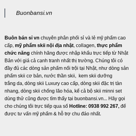
Buonbansi.vn
Buôn bán sỉ vn
chuyên phân phối sỉ và lẻ mỹ phẩm cao
cấp,
mỹ phẩm skii nội địa nhật
, collagen,
thực phẩm
chức năng
chính hãng được nhập khẩu trực tiếp từ Nhật
Bản với giá cả cạnh tranh nhất thị trường. Chúng tôi có
đầy đủ các dòng sản phẩm nổi trội tại Nhật, như dòng sản
phẩm skii cơ bản, nước thần skii, kem skii dưỡng
trắng da, dòng skii Luxury cao cấp, dòng skii đặc trị tàn
nhang, dòng skii chống lão hóa, kể cả bộ skii minni set
dùng thử cũng được tìm thấy tại buonbansi.vn... Hãy gọi
cho chúng tôi trực tiếp qua số
Hotline: 0938 992 267,
để
được tư vấn mỹ phẩm & hỗ trợ chu đáo nhất.