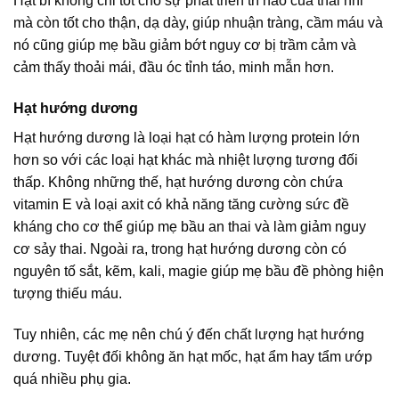
Hạt bí không chỉ tốt cho sự phát triển trí não của thai nhi
mà còn tốt cho thận, dạ dày, giúp nhuận tràng, cầm máu và
nó cũng giúp mẹ bầu giảm bớt nguy cơ bị trầm cảm và
cảm thấy thoải mái, đầu óc tỉnh táo, minh mẫn hơn.
Hạt hướng dương
Hạt hướng dương là loại hạt có hàm lượng protein lớn
hơn so với các loại hạt khác mà nhiệt lượng tương đối
thấp. Không những thế, hạt hướng dương còn chứa
vitamin E và loại axit có khả năng tăng cường sức đề
kháng cho cơ thể giúp mẹ bầu an thai và làm giảm nguy
cơ sảy thai. Ngoài ra, trong hạt hướng dương còn có
nguyên tố sắt, kẽm, kali, magie giúp mẹ bầu đề phòng hiện
tượng thiếu máu.
Tuy nhiên, các mẹ nên chú ý đến chất lượng hạt hướng
dương. Tuyệt đối không ăn hạt mốc, hạt ẩm hay tẩm ướp
quá nhiều phụ gia.