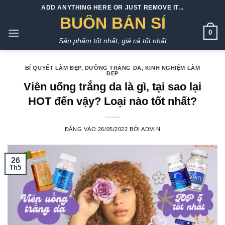
Bỏ
ADD ANYTHING HERE OR JUST REMOVE IT...
qua
BUÔN BÁN SỈ
nội
0
Sản phẩm tốt nhất, giá cả tốt nhất
dung
BÍ QUYẾT LÀM ĐẸP
,
DƯỠNG TRẮNG DA
,
KINH NGHIỆM LÀM
ĐẸP
Viên uống trắng da là gì, tại sao lại
HOT đến vậy? Loại nào tốt nhất?
ĐĂNG VÀO
26/05/2022
BỞI
ADMIN
26
Th5