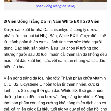
(viên uống trắng da tatio)
3/ Viên Uống Trắng Da Trị Nám White EX II 270 Viên
Được sản xuất từ nhà Daiichisankyo là công ty dược
phẩm lớn thứ hai tại Nhật Bản, White EX II được điều chế
từ thành phần thiên cực kì lành tính cho sức khỏe người
dùng. Đặc biệt, sản phẩm là sự lựa chọn lý tưởng cho
những người sau 30 tuổi, muốn cải thiện làn da không đều
màu, bắt đầu xuất hiện các vết nám, tàn nhang và các dấu
hiệu lão hóa.
Viên uống trắng da loại nào tốt? Thành phần chứa vitamin
C, E, B2, L-cysteine… hoàn toàn từ thiên nhiên, cực kì
lành tính. Sử dụng thời gian dài, White EX II sẽ giúp nuôi
dưỡng làn da đều màu hơn và trắng sáng tự nhiên. Đồng
thời sản phẩm còn tăng cường khả năng miễn dịch cho cơ
thể, cải thiện các dấu hiệu tuổi tác và duy trì độ đàn hồi cho