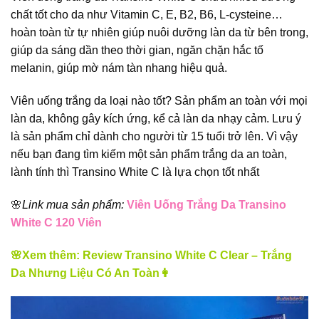
chất tốt cho da như Vitamin C, E, B2, B6, L-cysteine…
hoàn toàn từ tự nhiên giúp nuôi dưỡng làn da từ bên trong,
giúp da sáng dần theo thời gian, ngăn chặn hắc tố
melanin, giúp mờ nám tàn nhang hiệu quả.
Viên uống trắng da loại nào tốt? Sản phẩm an toàn với mọi
làn da, không gây kích ứng, kể cả làn da nhạy cảm. Lưu ý
là sản phẩm chỉ dành cho người từ 15 tuổi trở lên. Vì vậy
nếu bạn đang tìm kiếm một sản phẩm trắng da an toàn,
lành tính thì Transino White C là lựa chọn tốt nhất
🌸
Link mua sản phẩm:
Viên Uống Trắng Da Transino
White C 120 Viên
🌸Xem thêm:
Review Transino White C Clear – Trắng
Da Nhưng Liệu Có An Toàn👩