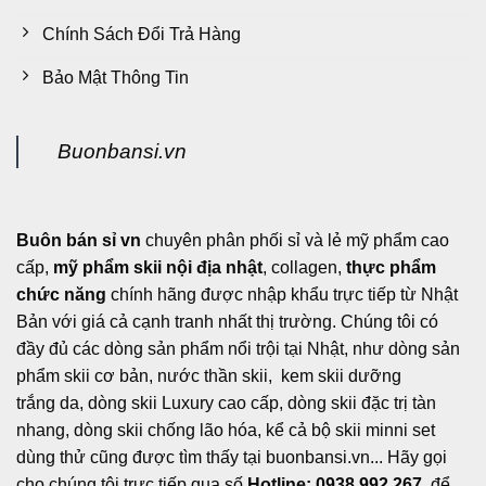
Chính Sách Đổi Trả Hàng
Bảo Mật Thông Tin
Buonbansi.vn
Buôn bán sỉ vn
chuyên phân phối sỉ và lẻ mỹ phẩm cao
cấp,
mỹ phẩm skii nội địa nhật
, collagen,
thực phẩm
chức năng
chính hãng được nhập khẩu trực tiếp từ Nhật
Bản với giá cả cạnh tranh nhất thị trường. Chúng tôi có
đầy đủ các dòng sản phẩm nổi trội tại Nhật, như dòng sản
phẩm skii cơ bản, nước thần skii, kem skii dưỡng
trắng da, dòng skii Luxury cao cấp, dòng skii đặc trị tàn
nhang, dòng skii chống lão hóa, kể cả bộ skii minni set
dùng thử cũng được tìm thấy tại buonbansi.vn... Hãy gọi
cho chúng tôi trực tiếp qua số
Hotline: 0938 992 267,
để