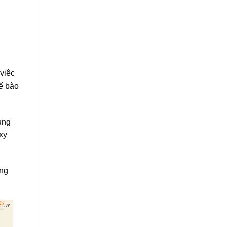
 việc
tế bào
ung
xy
àng