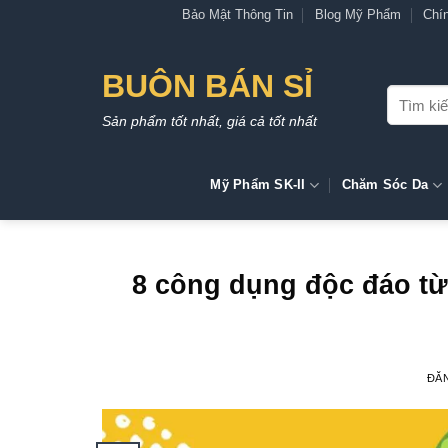
Bỏ
Bảo Mật Thông Tin
Blog Mỹ Phẩm
Chí
qua
nội
BUÔN BÁN SỈ
dung
Tìm
kiếm:
Sản phẩm tốt nhất, giá cả tốt nhất
Mỹ Phẩm SK-II
Chăm Sóc Da
8 công dụng độc đáo từ
ĐĂ