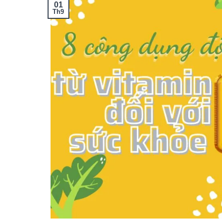
01
Th9