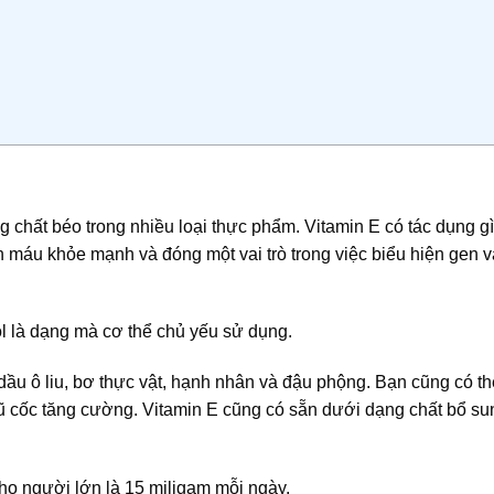
g chất béo trong nhiều loại thực phẩm. Vitamin E có tác dụng g
h máu khỏe mạnh và đóng một vai trò trong việc biểu hiện gen và
l là dạng mà cơ thể chủ yếu sử dụng.
ầu ô liu, bơ thực vật, hạnh nhân và đậu phộng. Bạn cũng có th
gũ cốc tăng cường. Vitamin E cũng có sẵn dưới dạng chất bổ su
o người lớn là 15 miligam mỗi ngày.