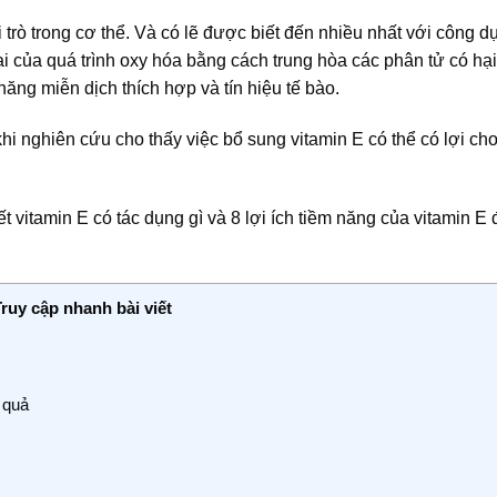
trò trong cơ thể. Và có lẽ được biết đến nhiều nhất với công d
ại của quá trình oxy hóa bằng cách trung hòa các phân tử có hạ
 năng miễn dịch thích hợp và tín hiệu tế bào.
khi nghiên cứu cho thấy việc bổ sung vitamin E có thể có lợi ch
ết vitamin E có tác dụng gì và 8 lợi ích tiềm năng của vitamin E 
Truy cập nhanh bài viết
 quả