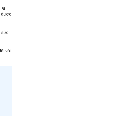
ụng
i được
o
sức
đối với