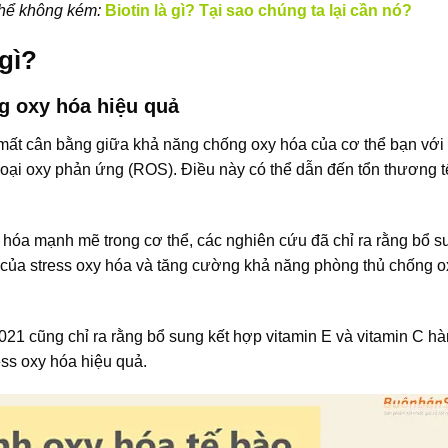
 thể không kém:
Biotin là gì? Tại sao chúng ta lại cần nó?
gì?
g oxy hóa hiệu quả
sự mất cân bằng giữa khả năng chống oxy hóa của cơ thể bạn với
c loại oxy phản ứng (ROS). Điều này có thể dẫn đến tổn thương 
 hóa mạnh mẽ trong cơ thể, các nghiên cứu đã chỉ ra rằng bổ s
u của stress oxy hóa và tăng cường khả năng phòng thủ chống o
021 cũng chỉ ra rằng bổ sung kết hợp vitamin E và vitamin C h
ess oxy hóa hiệu quả.